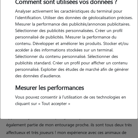
Comment sont utilisées vos données ?
Analyser activement les caractéristiques du terminal pour
Motivation
l'identification. Utiliser des données de géolocalisation précises.
Mesurer la performance des publicités/annonces publicitaires.
depuis très jeune, je porte un fort intérêt aux animaux de compagnie.
Sélectionner des publicités personnalisées. Créer un profil
j'ai toujours apprécié jouer avec eux et les câliner. aujourd'hui, je
personnalisé de publicités. Mesurer la performance du
souhaiterais pouvoir mettre cette passion au service de leur bien-
contenu. Développer et améliorer les produits. Stocker et/ou
être. je garderais avec plaisir différents animaux, et ferais de mon
accéder à des informations stockées sur un terminal.
Sélectionner du contenu personnalisé. Sélectionner des
mieux pour prendre bien soin d'eux en l'absence de leurs familles.
publicités standard. Créer un profil pour afficher un contenu
personnalisé. Exploiter des études de marché afin de générer
des données d'audience.
Expérience
Mesurer les performances
ma famille compte depuis 12 ans un petit chihuahua parmi ses
Vous pouvez consentir à l'utilisation de ces technologies en
membres. il possède un très fort caractère ! nous avons appris à vivre
cliquant sur « Tout accepter »
avec ce petit animal assez têtu et parfois grincheux, mais qui nous
apporte toujours beaucoup de joie. de plus, deux border collies font
également partie de mon entourage proche. ils sont tous deux très
affectueux et très joueurs ! mon expérience avec ces animaux de