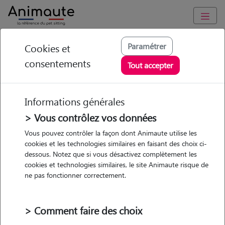
Animaute
/
Nouvelle Aquitaine
/
Haute-Vienne
/
Limoges
Paramétrer
Cookies et
consentements
Doriane - Petsitter à
Tout accepter
LIMOGES
Informations générales
> Vous contrôlez vos données
• 21 ans
Vous pouvez contrôler la façon dont Animaute utilise les
cookies et les technologies similaires en faisant des choix ci-
dessous. Notez que si vous désactivez complètement les
cookies et technologies similaires, le site Animaute risque de
ne pas fonctionner correctement.
1 animal
Appartement
> Comment faire des choix