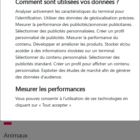
Comment sont utilisées vos données ?
Analyser activement les caractéristiques du terminal pour
Motivation
l'identification. Utiliser des données de géolocalisation précises.
Mesurer la performance des publicités/annonces publicitaires.
amoureuse des animaux, je souhaite donner de mon temps pour
Sélectionner des publicités personnalisées. Créer un profil
prendre soin de vos animaux pendant votre absence. sérieuse,
personnalisé de publicités. Mesurer la performance du
motivée et disponible, je saurais m'occuper au mieux de votre animal
contenu. Développer et améliorer les produits. Stocker et/ou
en fonction de vos attentes.
accéder à des informations stockées sur un terminal.
Sélectionner du contenu personnalisé. Sélectionner des
publicités standard. Créer un profil pour afficher un contenu
personnalisé. Exploiter des études de marché afin de générer
Expérience
des données d'audience.
actuellement maman de wall-e, chat blanc de deux ans, j'ai toujours
Mesurer les performances
grandi avec des animaux (chats, chien, lapin, chevaux). j'ai également
Vous pouvez consentir à l'utilisation de ces technologies en
été bénévole à la spa pendant de nombreuses années et été pet-
cliquant sur « Tout accepter »
sitter dans ma ville natale.
Animaux