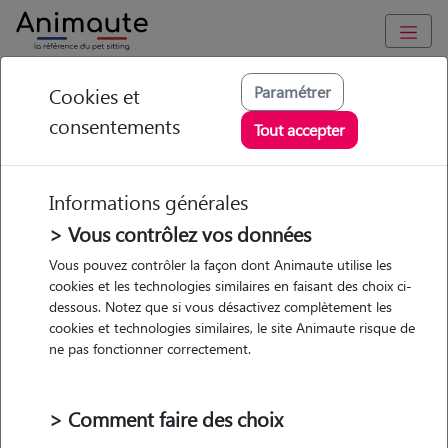
Animaute
/
Ile-de-France
/
Paris
/
Paris 15e Arrondissement
Paramétrer
Cookies et
consentements
Eliwa - Petsitter à
Tout accepter
PARIS 15
Informations générales
> Vous contrôlez vos données
• 20 ans
Vous pouvez contrôler la façon dont Animaute utilise les
cookies et les technologies similaires en faisant des choix ci-
dessous. Notez que si vous désactivez complètement les
cookies et technologies similaires, le site Animaute risque de
ne pas fonctionner correctement.
Pas d'animaux
Appartement
> Comment faire des choix