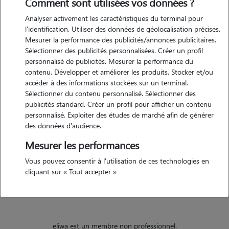
Comment sont utilisées vos données ?
Analyser activement les caractéristiques du terminal pour
Motivation
l'identification. Utiliser des données de géolocalisation précises.
Mesurer la performance des publicités/annonces publicitaires.
depuis petite j'ai toujours été entourée d'animaux de compagnie.
Sélectionner des publicités personnalisées. Créer un profil
actuellement étudiante en l1, je souhaiterais prendre soin de vos
personnalisé de publicités. Mesurer la performance du
animaux en leur apportant de l'amour et de la bienveillance tout en
contenu. Développer et améliorer les produits. Stocker et/ou
m'aidant à avoir un job étudiant !
accéder à des informations stockées sur un terminal.
Sélectionner du contenu personnalisé. Sélectionner des
publicités standard. Créer un profil pour afficher un contenu
personnalisé. Exploiter des études de marché afin de générer
Expérience
des données d'audience.
malheureusement en tant qu'étudiante, je ne possède pas d'animal
Mesurer les performances
de compagnie. en revanche, mes oncles, tantes ainsi que mes
Vous pouvez consentir à l'utilisation de ces technologies en
parents, en possèdent. il m'est donc souvent arrivé de les garder en
cliquant sur « Tout accepter »
leur absence sur une longue ou courte durée.
eliwa est un membre non professionnel.