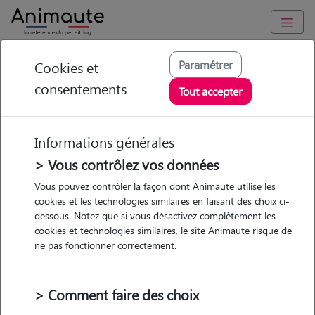
Animaute
/
Nouvelle Aquitaine
/
Landes
/
Ondres
Paramétrer
Cookies et
consentements
Elodie - Petsitter à
Tout accepter
ONDRES
Informations générales
> Vous contrôlez vos données
• 30 ans
Vous pouvez contrôler la façon dont Animaute utilise les
cookies et les technologies similaires en faisant des choix ci-
Promenades
dessous. Notez que si vous désactivez complètement les
cookies et technologies similaires, le site Animaute risque de
ne pas fonctionner correctement.
> Comment faire des choix
1 animal
Maison