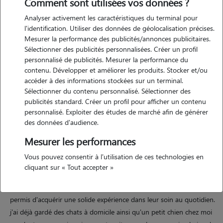
Comment sont utilisées vos données ?
Analyser activement les caractéristiques du terminal pour
l'identification. Utiliser des données de géolocalisation précises.
Motivation
Mesurer la performance des publicités/annonces publicitaires.
Sélectionner des publicités personnalisées. Créer un profil
les animaux ont toujours fait partie de ma vie et leur présence
personnalisé de publicités. Mesurer la performance du
m'apporte beaucoup de bonheur. j'aime leur compagnie, les observer,
contenu. Développer et améliorer les produits. Stocker et/ou
prendre soin d'eux et créer un lien unique avec chacun. mon berger
accéder à des informations stockées sur un terminal.
australien de 8 mois me permet de partager de belles balades et de
Sélectionner du contenu personnalisé. Sélectionner des
publicités standard. Créer un profil pour afficher un contenu
rencontrer d'autres passionnés via un groupe dédié. pouvoir
personnalisé. Exploiter des études de marché afin de générer
m'occuper d'autres animaux est un vrai plaisir pour moi, et je mets
des données d'audience.
tout en oeuvre pour leur bien-être.
Mesurer les performances
Vous pouvez consentir à l'utilisation de ces technologies en
Expérience
cliquant sur « Tout accepter »
j'ai grandi entourée de chiens, chats, poules et lapins, ce qui m'a
permis d'acquérir une solide expérience dans leur soin au quotidien.
j'ai déjà gardé des chats à domicile ainsi qu'un petit chien chez moi