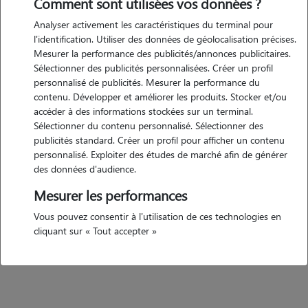
Comment sont utilisées vos données ?
Analyser activement les caractéristiques du terminal pour
Motivation
l'identification. Utiliser des données de géolocalisation précises.
Mesurer la performance des publicités/annonces publicitaires.
bonjour, je cherche actuellement un complément de mon boulot. je
Sélectionner des publicités personnalisées. Créer un profil
suis commercial pour des formations en animaliers, car j'adore les
personnalisé de publicités. Mesurer la performance du
animaux. j'ai déjà garder des animaux donc rassurez-vous pour vos
contenu. Développer et améliorer les produits. Stocker et/ou
loulous. je peux me déplacer chez vous cela ne pose pas de problème.
accéder à des informations stockées sur un terminal.
Sélectionner du contenu personnalisé. Sélectionner des
cordialement
publicités standard. Créer un profil pour afficher un contenu
personnalisé. Exploiter des études de marché afin de générer
des données d'audience.
Expérience
Mesurer les performances
garde animaux à domicile et à mon domicile je me déplace si il le faut
Vous pouvez consentir à l'utilisation de ces technologies en
j'ai eu mes propres animaux, 2 chats mes parents on toujours eu des
cliquant sur « Tout accepter »
chiens je suis actuellement en train de suivre une formation sur les
animaux