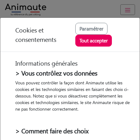
Animaute
/
Nouvelle Aquitaine
/
Gironde
/
Bordeaux
Paramétrer
Cookies et
consentements
Emma - Petsitter à
Tout accepter
BORDEAUX
Informations générales
> Vous contrôlez vos données
• 26 ans
Vous pouvez contrôler la façon dont Animaute utilise les
cookies et les technologies similaires en faisant des choix ci-
dessous. Notez que si vous désactivez complètement les
cookies et technologies similaires, le site Animaute risque de
ne pas fonctionner correctement.
Pas d'animaux
Appartement
> Comment faire des choix