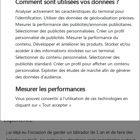
Comment sont utilisées vos données ?
Analyser activement les caractéristiques du terminal pour
l'identification. Utiliser des données de géolocalisation précises.
Mesurer la performance des publicités/annonces publicitaires.
Sélectionner des publicités personnalisées. Créer un profil
personnalisé de publicités. Mesurer la performance du
contenu. Développer et améliorer les produits. Stocker et/ou
Motivation
accéder à des informations stockées sur un terminal.
Sélectionner du contenu personnalisé. Sélectionner des
publicités standard. Créer un profil pour afficher un contenu
j'ai toujours aimée les animaux depuis toute petite mon surnom "
personnalisé. Exploiter des études de marché afin de générer
brigitte bardot" vos animaux ne seront jamais seul car je travail à
des données d'audience.
mon domicile, maman de deux garçons de 11 ans et 8 ans . je suis
Mesurer les performances
certaine que vous animaux vont être heureux. nous avons un husky
de 5 ans et des poules
Vous pouvez consentir à l'utilisation de ces technologies en
cliquant sur « Tout accepter »
Expérience
j ai déjà eu l'occasion de garder un labrador de 1 an et de faire des
balades en forêt . les sorties les attentions sont importantes surtout