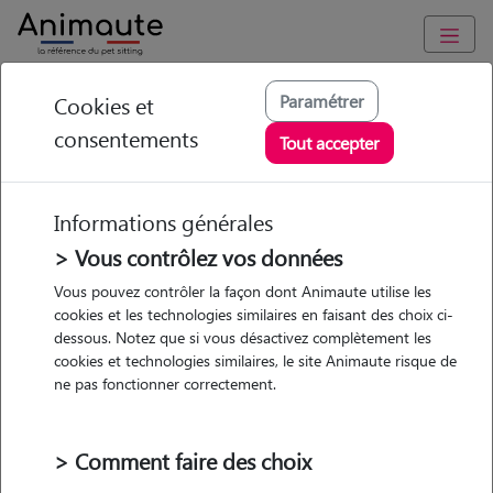
Animaute
/
Provence Alpes Côte d'Azur
/
Var
/
Cogolin
Paramétrer
Cookies et
consentements
Emmanuelle -
Tout accepter
Petsitter à COGOLIN
Informations générales
> Vous contrôlez vos données
Vous pouvez contrôler la façon dont Animaute utilise les
5
/5
(
2 avis
)
cookies et les technologies similaires en faisant des choix ci-
dessous. Notez que si vous désactivez complètement les
• 41 ans
cookies et technologies similaires, le site Animaute risque de
Garde
ne pas fonctionner correctement.
chez le Pet Sitter
> Comment faire des choix