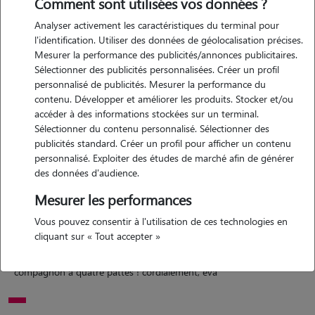
Comment sont utilisées vos données ?
Analyser activement les caractéristiques du terminal pour
Motivation
l'identification. Utiliser des données de géolocalisation précises.
Mesurer la performance des publicités/annonces publicitaires.
bonjour, depuis toujours, je suis passionnée par les animaux. ayant
Sélectionner des publicités personnalisées. Créer un profil
grandi entourée d'eux, je sais à quel point leur bien-être est essentiel.
personnalisé de publicités. Mesurer la performance du
grâce à mon emploi du temps flexible, je pourrai consacrer tout le
contenu. Développer et améliorer les produits. Stocker et/ou
temps nécessaire à m'occuper de votre compagnon, que ce soit pour
accéder à des informations stockées sur un terminal.
Sélectionner du contenu personnalisé. Sélectionner des
lui tenir compagnie, le nourrir ou le promener si nécessaire. je suis
publicités standard. Créer un profil pour afficher un contenu
également véhiculée, ce qui me permet de me rendre facilement à
personnalisé. Exploiter des études de marché afin de générer
votre domicile pour prendre soin de votre animal dans son
des données d'audience.
environnement habituel, afin qu'il reste à l'aise et rassuré. en tant
Mesurer les performances
qu'étudiante, cette activité me permettrait non seulement de
m'épanouir dans ce que j'aime, mais aussi de bénéficier d'un
Vous pouvez consentir à l'utilisation de ces technologies en
cliquant sur « Tout accepter »
complément de revenu. n'hésitez pas à me contacter pour discuter
plus en détail de vos besoins. je serai ravie de prendre soin de votre
compagnon à quatre pattes ! cordialement, eva