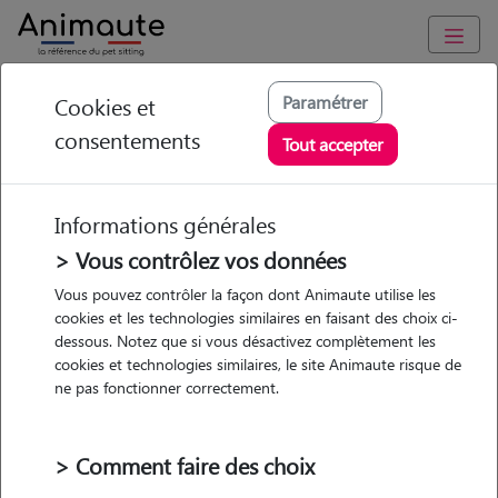
Animaute
/
Provence Alpes Côte d'Azur
/
Var
/
Saint-Raphaël
Paramétrer
Cookies et
consentements
Eva - Petsitter à ST
Tout accepter
RAPHAEL
Informations générales
> Vous contrôlez vos données
• 21 ans
Vous pouvez contrôler la façon dont Animaute utilise les
cookies et les technologies similaires en faisant des choix ci-
dessous. Notez que si vous désactivez complètement les
cookies et technologies similaires, le site Animaute risque de
ne pas fonctionner correctement.
Pas d'animaux
Appartement
> Comment faire des choix