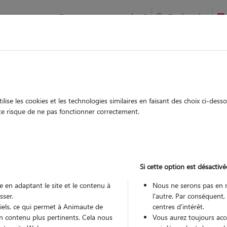
Comment ça marche ?
Recherche
te
/
Normandie
/
Eure
/
Ivry-la-Bataille
ise les cookies et les technologies similaires en faisant des choix ci-des
orent
ute risque de ne pas fonctionner correctement.
 sitter à IVRY LA BATAILLE 27540
 ans
Si cette option est désactivé
 en adaptant le site et le contenu à
Nous ne serons pas en 
sser.
l'autre. Par conséquent,
tiels, ce qui permet à Animaute de
centres d'intérêt.
n contenu plus pertinents. Cela nous
Vous aurez toujours accè