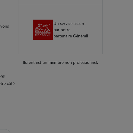
Un service assuré
avons
par notre
partenaire Générali
florent est un membre non professionnel.
ons
tre côté