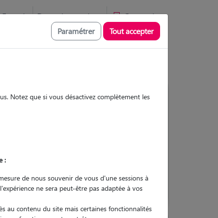
Favoris
Devenir pet sitter
Connexion
Paramétrer
Tout accepter
sous. Notez que si vous désactivez complètement les
Contacter
e :
L'envoi d'une demande est sans
engagement
mesure de nous souvenir de vous d'une sessions à
 l'expérience ne sera peut-être pas adaptée à vos
s au contenu du site mais certaines fonctionnalités