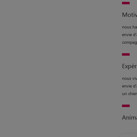
Motiv
nous ha
envie d
compagn
Expér
nous viv
envie d
un chie
Anim