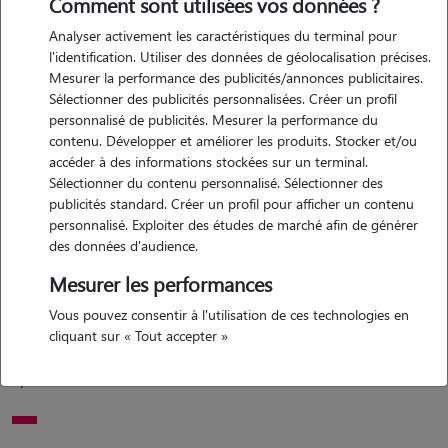
Comment sont utilisées vos données ?
Analyser activement les caractéristiques du terminal pour
Motivation
l'identification. Utiliser des données de géolocalisation précises.
Mesurer la performance des publicités/annonces publicitaires.
je souhaite garder des animaux car ces la passion , j'ai grandit auprès
Sélectionner des publicités personnalisées. Créer un profil
de chien chat poules ect je possède moi-même, 3 chiens un yorkshirt
personnalisé de publicités. Mesurer la performance du
et 2 malinois et un chaton de 3 mois je me ferai un plaisir de
contenu. Développer et améliorer les produits. Stocker et/ou
m'occuper de vos compagnons à 4 pattes pour les promenades les
accéder à des informations stockées sur un terminal.
Sélectionner du contenu personnalisé. Sélectionner des
jeux ect
publicités standard. Créer un profil pour afficher un contenu
personnalisé. Exploiter des études de marché afin de générer
des données d'audience.
Expérience
Mesurer les performances
expérience stage chez un vétérinaire , toiletteur je possède 3 chiens
Vous pouvez consentir à l'utilisation de ces technologies en
et un chat j'ai grandit parmis des chats chiens poney animaux de la
cliquant sur « Tout accepter »
fermes j'adore les animaux et j'en pence faire mon métier je vais
passer mon acaced