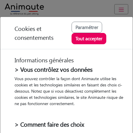
Animaute
/
Bretagne
/
Finistère
/
Plouhinec
Paramétrer
Cookies et
consentements
Floriane - Petsitter à
Tout accepter
PLOUHINEC
Informations générales
> Vous contrôlez vos données
• 33 ans
Vous pouvez contrôler la façon dont Animaute utilise les
cookies et les technologies similaires en faisant des choix ci-
dessous. Notez que si vous désactivez complètement les
cookies et technologies similaires, le site Animaute risque de
ne pas fonctionner correctement.
4 animaux
Appartement
> Comment faire des choix