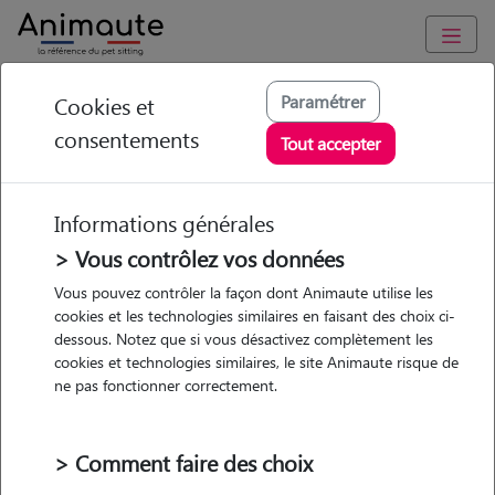
Animaute
/
Centre-Val-de-Loire
/
Loiret
/
Tigy
Paramétrer
Cookies et
consentements
Gladys - Petsitter à
Tout accepter
TIGY
Informations générales
> Vous contrôlez vos données
• 24 ans
Vous pouvez contrôler la façon dont Animaute utilise les
cookies et les technologies similaires en faisant des choix ci-
dessous. Notez que si vous désactivez complètement les
cookies et technologies similaires, le site Animaute risque de
ne pas fonctionner correctement.
Pas d'animaux
Maison
> Comment faire des choix