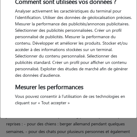
Comment sont utilisées vos données ?
Analyser activement les caractéristiques du terminal pour
Motivation
l'identification. Utiliser des données de géolocalisation précises.
Mesurer la performance des publicités/annonces publicitaires.
depuis petite, j'ai toujours aimé les animaux. dans mon entourage, on
Sélectionner des publicités personnalisées. Créer un profil
connait mon amoureux pour les animaux, et on hésite pas à me
personnalisé de publicités. Mesurer la performance du
solliciter afin que je les garde pendant de plus ou moins longues
contenu. Développer et améliorer les produits. Stocker et/ou
périodes. j'ai acheté récemment une maison, mais je vis encore chez
accéder à des informations stockées sur un terminal.
Sélectionner du contenu personnalisé. Sélectionner des
mes parents le temps des travaux, et je suis dans l'impatience de
publicités standard. Créer un profil pour afficher un contenu
partager mon quotidien avec des animaux. alors en attendant, je
personnalisé. Exploiter des études de marché afin de générer
souhaite vous aider à garder vos loulous et louloutes dans de bonnes
des données d'audience.
conditions !
Mesurer les performances
Vous pouvez consentir à l'utilisation de ces technologies en
Expérience
cliquant sur « Tout accepter »
j'ai eu l'occasion de faire du pet-setting pour mes proches à plusieurs
reprises : - pour des chiens : berger allemand pendant quelques
semaines, - pour des chats pour plusieurs personnes et également