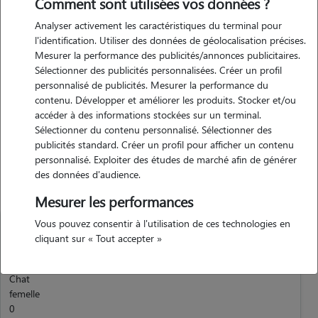
Comment sont utilisées vos données ?
Expérience
Analyser activement les caractéristiques du terminal pour
l'identification. Utiliser des données de géolocalisation précises.
Mesurer la performance des publicités/annonces publicitaires.
propriétaire depuis des années, et grandis avec chats et chiens
Sélectionner des publicités personnalisées. Créer un profil
jusqu'à la majorité. je suis désormais accompagnée également autour
personnalisé de publicités. Mesurer la performance du
de moi de divers animaux dont les miens. je n'ai aucun mal à passer
contenu. Développer et améliorer les produits. Stocker et/ou
mon temps dehors
accéder à des informations stockées sur un terminal.
Sélectionner du contenu personnalisé. Sélectionner des
publicités standard. Créer un profil pour afficher un contenu
personnalisé. Exploiter des études de marché afin de générer
Animaux
des données d'audience.
Mesurer les performances
Vous pouvez consentir à l'utilisation de ces technologies en
cliquant sur « Tout accepter »
Chat
femelle
0