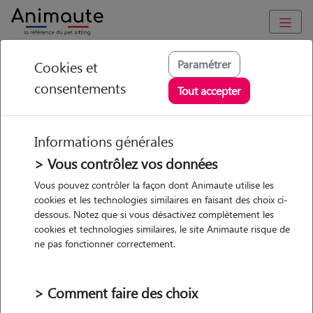
Animaute
/
Bourgogne-Franche-Comte
/
Saône-et-Loire
/
Bourbon-
Paramétrer
Cookies et
Lancy
consentements
Tout accepter
Gwendoline -
Petsitter à ST AUBIN
Informations générales
SUR LOIRE
> Vous contrôlez vos données
Vous pouvez contrôler la façon dont Animaute utilise les
cookies et les technologies similaires en faisant des choix ci-
dessous. Notez que si vous désactivez complètement les
• 27 ans
cookies et technologies similaires, le site Animaute risque de
ne pas fonctionner correctement.
> Comment faire des choix