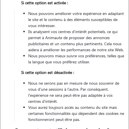
3 animaux
Appartement
Si cette option est activée :
Nous pouvons améliorer votre expérience en adaptant
Véhiculé
le site et le contenu à des éléments susceptibles de
vous intéresser.
Ils analysent vos centres d'intérêt potentiels, ce qui
permet à Animaute de proposer des annonces
Contacter
publicitaires et un contenu plus pertinents. Cela nous
aidera à améliorer les performances de notre site Web.
L'envoi d'une demande est sans engagement
Nous pouvons mieux suivre vos préférences, telles que
la langue que vous préférez utiliser.
Si cette option est désactivée :
Motivation
Nous ne serons pas en mesure de nous souvenir de
vous d'une sessions à l'autre. Par conséquent,
l'expérience ne sera peut-être pas adaptée à vos
propriétaire de 4 équidés et 3 chats, passionné des animaux, j'ai
centres d'intérêt.
grandis entourée et je connais le stress de partir en les sachant en
Vous aurez toujours accès au contenu du site mais
sécurité. disponible assez régulièrement , dehors toute l'année par
certaines fonctionnalités qui dépendent des cookies ne
tout temps
fonctionneront peut-être pas.