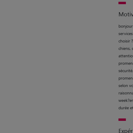
Motiv
bonjour 
service
choisir
chiens, 
attentio
promenad
sécurité
promena
selon vo
raisonna
week?end
durée e
Expér