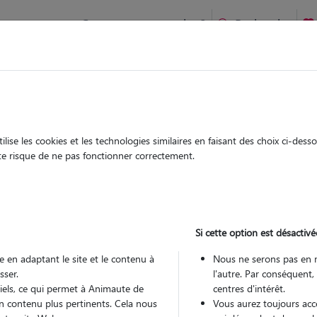
Comment ça marche ?
Recherche
te
/
Auvergne-Rhône-Alpes
/
Rhône
/
Villeurbanne
ise les cookies et les technologies similaires en faisant des choix ci-des
sée
ute risque de ne pas fonctionner correctement.
 sitter à VILLEURBANNE 69100
 ans
Si cette option est désactivé
 en adaptant le site et le contenu à
Nous ne serons pas en 
sser.
l'autre. Par conséquent,
tiels, ce qui permet à Animaute de
centres d'intérêt.
n contenu plus pertinents. Cela nous
Vous aurez toujours accè