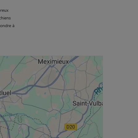
breux
chiens
épondre à