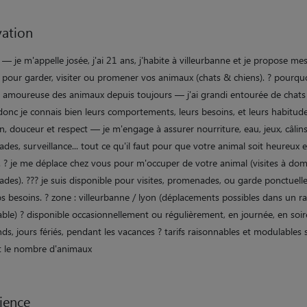
ation
— je m'appelle josée, j'ai 21 ans, j'habite à villeurbanne et je propose me
s pour garder, visiter ou promener vos animaux (chats & chiens). ? pourqu
 ? amoureuse des animaux depuis toujours — j'ai grandi entourée de chats
donc je connais bien leurs comportements, leurs besoins, et leurs habitude
n, douceur et respect — je m'engage à assurer nourriture, eau, jeux, câlins
es, surveillance... tout ce qu'il faut pour que votre animal soit heureux 
. ? je me déplace chez vous pour m'occuper de votre animal (visites à domi
des). ??? je suis disponible pour visites, promenades, ou garde ponctuell
s besoins. ? zone : villeurbanne / lyon (déplacements possibles dans un r
ble) ? disponible occasionnellement ou régulièrement, en journée, en soir
s, jours fériés, pendant les vacances ? tarifs raisonnables et modulables 
t le nombre d'animaux
ience