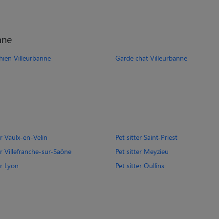
nne
hien Villeurbanne
Garde chat Villeurbanne
er Vaulx-en-Velin
Pet sitter Saint-Priest
er Villefranche-sur-Saône
Pet sitter Meyzieu
er Lyon
Pet sitter Oullins