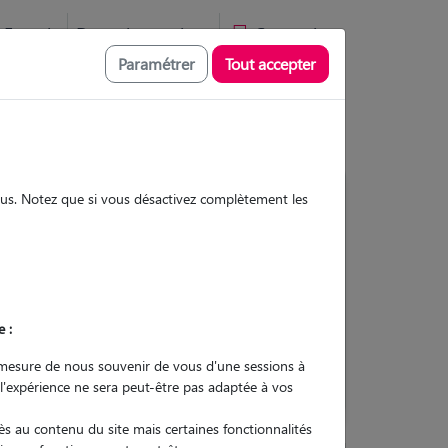
Favoris
Devenir pet sitter
Connexion
Paramétrer
Tout accepter
sous. Notez que si vous désactivez complètement les
Contacter
e :
L'envoi d'une demande est sans
engagement
mesure de nous souvenir de vous d'une sessions à
 l'expérience ne sera peut-être pas adaptée à vos
s au contenu du site mais certaines fonctionnalités