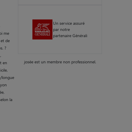
Un service assuré
s
par notre
oi me
partenaire Générali
 et de
s. ?
,
josée est un membre non professionnel.
et en
cile,
e/longue
ayon
ée,
selon la