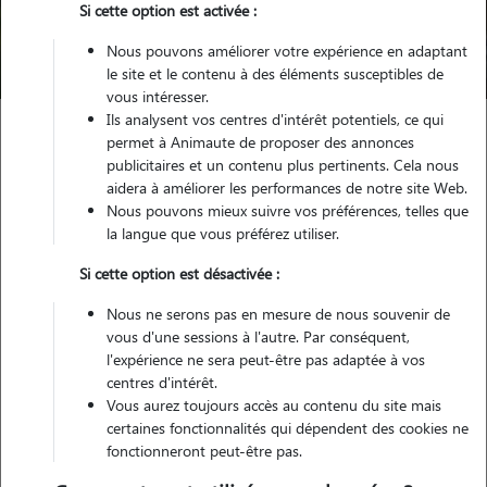
Trouver mon Pet Sitter
Si cette option est activée :
Nous pouvons améliorer votre expérience en adaptant
Compte pet sitter qui n'existe plus
le site et le contenu à des éléments susceptibles de
vous intéresser.
Ils analysent vos centres d'intérêt potentiels, ce qui
permet à Animaute de proposer des annonces
publicitaires et un contenu plus pertinents. Cela nous
aidera à améliorer les performances de notre site Web.
Nous pouvons mieux suivre vos préférences, telles que
Petsitter inactif
la langue que vous préférez utiliser.
Si cette option est désactivée :
Ce pet sitter n'existe pas/plus sur notre site. Merci de
Nous ne serons pas en mesure de nous souvenir de
renouveler votre recherche.
vous d'une sessions à l'autre. Par conséquent,
l'expérience ne sera peut-être pas adaptée à vos
centres d'intérêt.
Vous aurez toujours accès au contenu du site mais
certaines fonctionnalités qui dépendent des cookies ne
fonctionneront peut-être pas.