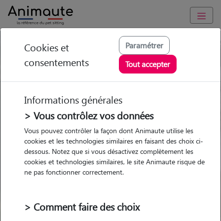
Trouvez votre gardien idéal !
Paramétrer
Cookies et
consentements
Tout accepter
Informations générales
Garde
Garde
Promenades
Promenades
chez le Pet Sitter
chez le Pet Sitter
Visites
Visites
> Vous contrôlez vos données
Vous pouvez contrôler la façon dont Animaute utilise les
Ville
cookies et les technologies similaires en faisant des choix ci-
dessous. Notez que si vous désactivez complètement les
cookies et technologies similaires, le site Animaute risque de
ne pas fonctionner correctement.
Pour quel animal ?
> Comment faire des choix