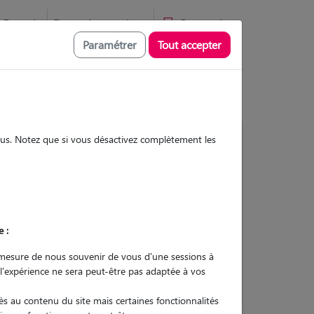
Favoris
Devenir pet sitter
Connexion
Paramétrer
Tout accepter
sous. Notez que si vous désactivez complètement les
3
Gardes réalisées
Contacter
e :
L'envoi d'une demande est sans
mesure de nous souvenir de vous d'une sessions à
engagement
 l'expérience ne sera peut-être pas adaptée à vos
s au contenu du site mais certaines fonctionnalités