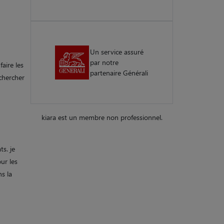
Un service assuré
par notre
aire les
partenaire Générali
chercher
kiara est un membre non professionnel.
ts. je
ur les
s la