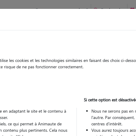
Comment ça marche ?
Recherche
te
/
Ile-de-France
/
Essonne
/
Les Ulis
ise les cookies et les technologies similaires en faisant des choix ci-des
ara
ute risque de ne pas fonctionner correctement.
sitter à LES ULIS 91940
 ans
Si cette option est désactivé
arde
 le Pet Sitter
 en adaptant le site et le contenu à
Nous ne serons pas en 
sser.
l'autre. Par conséquent,
tiels, ce qui permet à Animaute de
centres d'intérêt.
n contenu plus pertinents. Cela nous
Vous aurez toujours accè