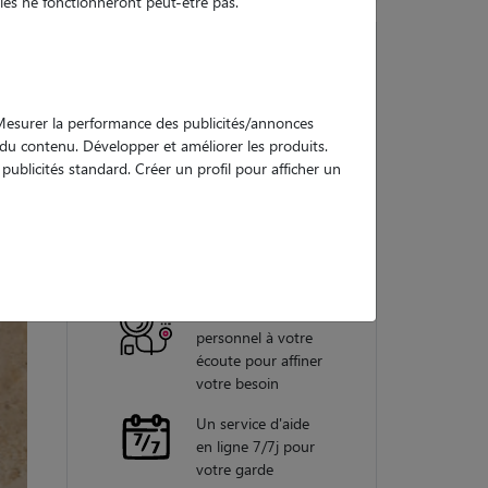
es ne fonctionneront peut-être pas.
Nos
. Mesurer la performance des publicités/annonces
garanties
e du contenu. Développer et améliorer les produits.
ublicités standard. Créer un profil pour afficher un
Une assistance
vétérinaire pour
chaque garde
Un conseiller
personnel à votre
écoute pour affiner
votre besoin
Un service d'aide
en ligne 7/7j pour
votre garde