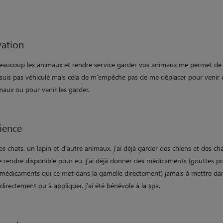
ation
beaucoup les animaux et rendre service garder vos animaux me permet de f
e suis pas véhiculé mais cela de m'empêche pas de me déplacer pour venir 
maux ou pour venir les garder.
ience
des chats, un lapin et d'autre animaux. j'ai déjà garder des chiens et des cha
 rendre disponible pour eu. j'ai déjà donner des médicaments (gouttes po
 médicaments qui ce met dans la gamelle directement) jamais à mettre dan
irectement ou à appliquer. j'ai été bénévole à la spa.