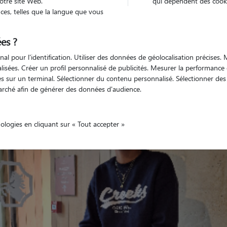
otre site Web.
qui dépendent des cooki
es, telles que la langue que vous
es ?
Non véhiculé
'animaux
Appartement
nal pour l'identification. Utiliser des données de géolocalisation précises
nalisées. Créer un profil personnalisé de publicités. Mesurer la performanc
 sur un terminal. Sélectionner du contenu personnalisé. Sélectionner des p
arché afin de générer des données d'audience.
nologies en cliquant sur « Tout accepter »