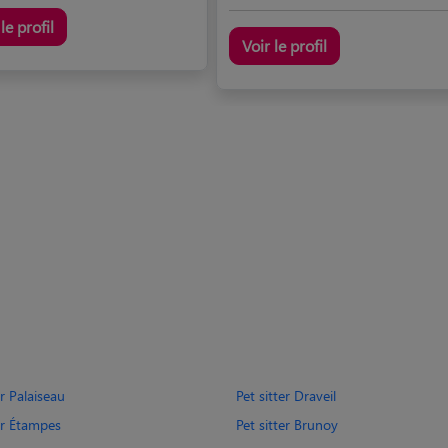
le profil
Voir le profil
er Palaiseau
Pet sitter Draveil
er Étampes
Pet sitter Brunoy