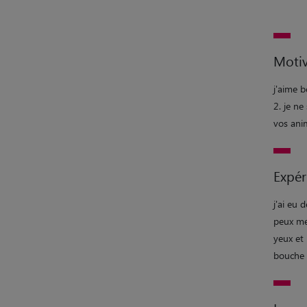
Motiv
j'aime 
2. je n
vos ani
Expér
j'ai eu 
peux me
yeux et
bouche d