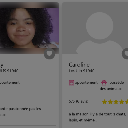
cy
Caroline
ULIS 91940
Les Ulis 91940
ppartement
appartement
possède
des animaux
5/5 (6 avis)
ante passionnée pas les
a la maison il y a de tout :) chats,
aux
lapin, et même...