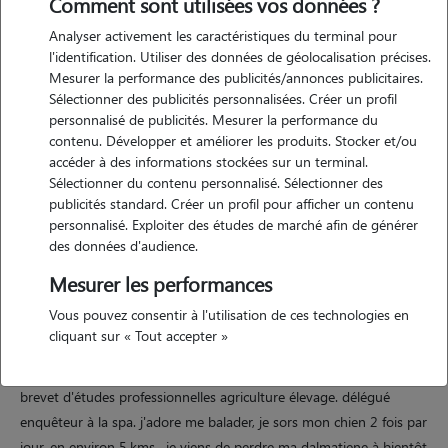
Comment sont utilisées vos données ?
Analyser activement les caractéristiques du terminal pour
l'identification. Utiliser des données de géolocalisation précises.
Mesurer la performance des publicités/annonces publicitaires.
Sélectionner des publicités personnalisées. Créer un profil
Motivation
personnalisé de publicités. Mesurer la performance du
contenu. Développer et améliorer les produits. Stocker et/ou
bonjour, diplômé agricole en élevage et suite à des problémes de
accéder à des informations stockées sur un terminal.
santé , je suis actuellement dans l'incapacité d'occuper un emploi
Sélectionner du contenu personnalisé. Sélectionner des
salarié . passionné par les animaux depuis mon plus jeune âge ,je
publicités standard. Créer un profil pour afficher un contenu
personnalisé. Exploiter des études de marché afin de générer
souhaiterais m'occuper de chiens à mon domicile . je vis dans un
des données d'audience.
pavillon avec ,600 m carré de terrain clôturé . je possède un chien et
un chat. je suis aussi délégué enquêteur à la spa
Mesurer les performances
Vous pouvez consentir à l'utilisation de ces technologies en
cliquant sur « Tout accepter »
Expérience
brevet d'études professionnelles agriculture élevage. délégué
enquêteur à la spa. j'adore me balader, je sors mon chien 2 fois par
jour, en environ 5,kms , je viens de perdre ma dalmatiene à bientôt