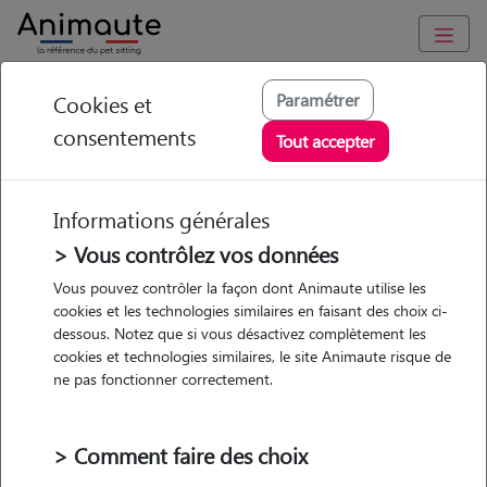
Animaute
/
Centre-Val-de-Loire
/
Cher
/
Aubigny-sur-Nère
Paramétrer
Cookies et
consentements
Laurent - Petsitter à
Tout accepter
Aubigny-sur-Nère
Informations générales
> Vous contrôlez vos données
• 57 ans
Vous pouvez contrôler la façon dont Animaute utilise les
cookies et les technologies similaires en faisant des choix ci-
Garde
dessous. Notez que si vous désactivez complètement les
chez le Pet Sitter
cookies et technologies similaires, le site Animaute risque de
ne pas fonctionner correctement.
> Comment faire des choix
2 animaux
Maison