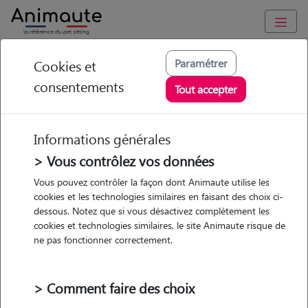
Animaute
/
Occitanie
/
Tarn
/
Burlats
Paramétrer
Cookies et
consentements
Lea - Petsitter à
Tout accepter
CASTRES
Informations générales
> Vous contrôlez vos données
• 25 ans
Vous pouvez contrôler la façon dont Animaute utilise les
cookies et les technologies similaires en faisant des choix ci-
Garde
dessous. Notez que si vous désactivez complètement les
chez le Pet Sitter
cookies et technologies similaires, le site Animaute risque de
ne pas fonctionner correctement.
> Comment faire des choix
Pas d'animaux
Appartement