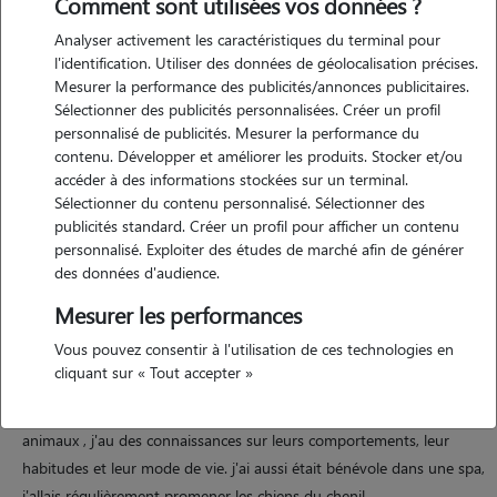
Comment sont utilisées vos données ?
Analyser activement les caractéristiques du terminal pour
l'identification. Utiliser des données de géolocalisation précises.
Mesurer la performance des publicités/annonces publicitaires.
Motivation
Sélectionner des publicités personnalisées. Créer un profil
personnalisé de publicités. Mesurer la performance du
je suis étudiante au lycée professionnel de castres et je cherche à
contenu. Développer et améliorer les produits. Stocker et/ou
combler mes heures disponibles dans la semaine en compagnie
accéder à des informations stockées sur un terminal.
d'animaux. j'ai grandie entourée de plusieurs animaux et leur
Sélectionner du contenu personnalisé. Sélectionner des
présence me manque beaucoup. je chercher donc à associer mon
publicités standard. Créer un profil pour afficher un contenu
personnalisé. Exploiter des études de marché afin de générer
temps libre et une de mes passion !
des données d'audience.
Mesurer les performances
Expérience
Vous pouvez consentir à l'utilisation de ces technologies en
cliquant sur « Tout accepter »
j'ai eu beaucoup d'animaux , de toutes races : des rongeurs , des
chats , des chiens. Étant entourée aussi dans ma famille d'autres
animaux , j'au des connaissances sur leurs comportements, leur
habitudes et leur mode de vie. j'ai aussi était bénévole dans une spa,
j'allais régulièrement promener les chiens du chenil.