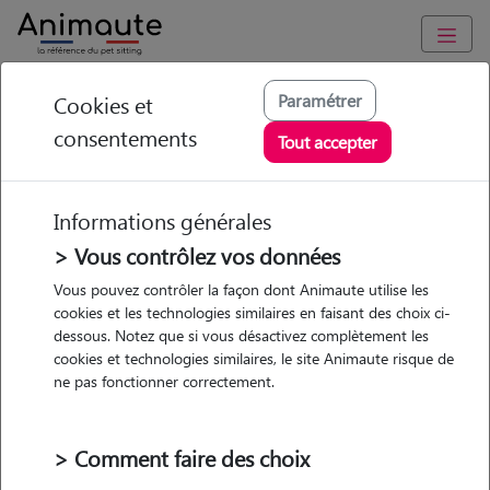
Animaute
/
Occitanie
/
Hautes-Pyrénées
/
Pouyastruc
Paramétrer
Cookies et
consentements
Lili - Petsitter à
Tout accepter
Pouyastruc
Informations générales
> Vous contrôlez vos données
• 28 ans
Vous pouvez contrôler la façon dont Animaute utilise les
cookies et les technologies similaires en faisant des choix ci-
dessous. Notez que si vous désactivez complètement les
cookies et technologies similaires, le site Animaute risque de
ne pas fonctionner correctement.
1 animal
Appartement
> Comment faire des choix