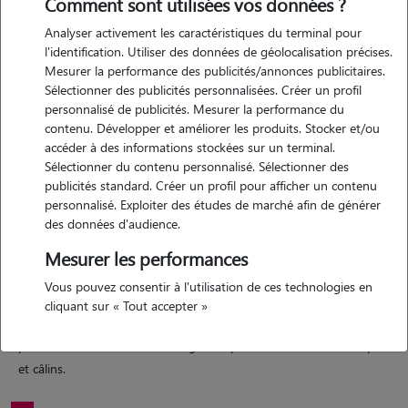
Comment sont utilisées vos données ?
Analyser activement les caractéristiques du terminal pour
Motivation
l'identification. Utiliser des données de géolocalisation précises.
Mesurer la performance des publicités/annonces publicitaires.
J'adore les animaux et les animaux m'adorent. Je n'ai pas peur des
Sélectionner des publicités personnalisées. Créer un profil
animaux et je n'ai pas peur de mettre les mains dans le bain ou
personnalisé de publicités. Mesurer la performance du
ramasser les excréments lors des balades ! Je suis douce et joueuse
contenu. Développer et améliorer les produits. Stocker et/ou
avec eux et je suis responsable en toutes circonstances. Garder des
accéder à des informations stockées sur un terminal.
Sélectionner du contenu personnalisé. Sélectionner des
animaux me permettrait de m'aider financièrement tout en me
publicités standard. Créer un profil pour afficher un contenu
gardant du temps pour les révisions nécessaires.
personnalisé. Exploiter des études de marché afin de générer
des données d'audience.
Mesurer les performances
Expérience
Vous pouvez consentir à l'utilisation de ces technologies en
J'ai eu plusieurs chats, je vis à la campagne donc j'ai toujours été en
cliquant sur « Tout accepter »
contact avec les animaux en tout genre ! J'ai déjà du m'occuper
plusieurs fois du chien de mes grands parents en mêlant soin sport
et câlins.