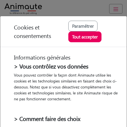
Animaute
/
Auvergne-Rhône-Alpes
/
Puy-de-Dôme
/
Clermont-
Paramétrer
Cookies et
Ferrand
consentements
Tout accepter
Lorena - Petsitter à
CLERMONT
Informations générales
FERRAND
> Vous contrôlez vos données
Vous pouvez contrôler la façon dont Animaute utilise les
cookies et les technologies similaires en faisant des choix ci-
dessous. Notez que si vous désactivez complètement les
• 21 ans
cookies et technologies similaires, le site Animaute risque de
ne pas fonctionner correctement.
> Comment faire des choix