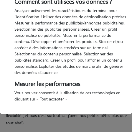
Comment sont utilisées vos données ?
Analyser activement les caractéristiques du terminal pour
l'identification. Utiliser des données de géolocalisation précises.
Mesurer la performance des publicités/annonces publicitaires.
Motivation
Sélectionner des publicités personnalisées. Créer un profil
personnalisé de publicités. Mesurer la performance du
contenu. Développer et améliorer les produits. Stocker et/ou
je m'appelle lorena et j'ai 21 ans. je suis depuis petite la meilleure
accéder à des informations stockées sur un terminal.
amie de tous les animaux, je suis une grande sensible qui ne
Sélectionner du contenu personnalisé. Sélectionner des
demande qu'à apporter du bonheur où je passe. après un bts j'ai
publicités standard. Créer un profil pour afficher un contenu
décidé de chercher une alternance pour entrer en licence
personnalisé. Exploiter des études de marché afin de générer
professionnelle de finance mais le secteur étant bouché j'ai décidé au
des données d'audience.
bout de 2 ans de recherches en vain de me former en tant que
Mesurer les performances
prothésiste ongulaire à mon compte, mais pour lancer mon projet il
Vous pouvez consentir à l'utilisation de ces technologies en
me faut des fonds. je me dois aussi d'être présente pour le jour où je
cliquant sur « Tout accepter »
commencerais à avoir quelques clientes (ça arrivera j'en suis sûre).
mais pour cela j'ai besoin d'avoir un travail qui m'apporte de la
flexibilité ( et puis c'est surtout car j'aime nos petites bêtes plus que
tout aha!)