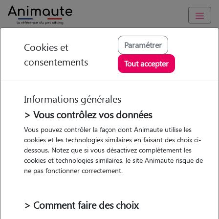
Animaute
/
Nouvelle Aquitaine
/
Haute-Vienne
/
Limoges
Paramétrer
Cookies et
consentements
Lorène - Petsitter à
Tout accepter
LIMOGES
Informations générales
> Vous contrôlez vos données
• 23 ans
Vous pouvez contrôler la façon dont Animaute utilise les
cookies et les technologies similaires en faisant des choix ci-
dessous. Notez que si vous désactivez complètement les
cookies et technologies similaires, le site Animaute risque de
ne pas fonctionner correctement.
2 animaux
Maison
> Comment faire des choix