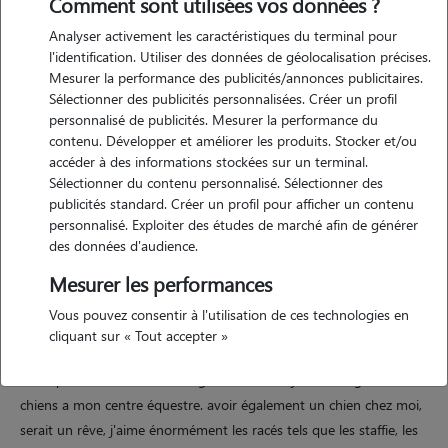
Comment sont utilisées vos données ?
Analyser activement les caractéristiques du terminal pour
Motivation
l'identification. Utiliser des données de géolocalisation précises.
Mesurer la performance des publicités/annonces publicitaires.
je travaille les après-midi de 14h à 17h, donc je peux tout à fait
Sélectionner des publicités personnalisées. Créer un profil
promener vos animaux les matins et avant 14h ou après 17h. je
personnalisé de publicités. Mesurer la performance du
souhaiterai garder des animaux, car malheureusement je ne peux pas
contenu. Développer et améliorer les produits. Stocker et/ou
avoir d'animaux. les animaux sont une grande partie de ma vie, j'ai 2
accéder à des informations stockées sur un terminal.
Sélectionner du contenu personnalisé. Sélectionner des
chats âgés de 6 ans à la maison, mais voir plus d'animaux est un
publicités standard. Créer un profil pour afficher un contenu
besoin. je fais également de l'équitation et il y'a plusieurs races de
personnalisé. Exploiter des études de marché afin de générer
chiens : beaucerons, jack russel croisé beagle, border collie...
des données d'audience.
Mesurer les performances
Expérience
Vous pouvez consentir à l'utilisation de ces technologies en
cliquant sur « Tout accepter »
j'ai des chats, je m'occupe régulièrement des chats de mes voisins,
ainsi que de leur chihuahua âgé de 2 ans. et je côtoie également des
chiens a mon centre équestre. avoir également un chien chez moi,
serait un rêve, j'aime énormément les racés tels que les staffie, les