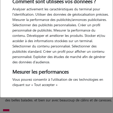
Comment sont utilisées vos données ?
Analyser activement les caractéristiques du terminal pour
l'identification. Utiliser des données de géolocalisation précises.
Mesurer la performance des publicités/annonces publicitaires.
Sélectionner des publicités personnalisées. Créer un profil
Motivation
personnalisé de publicités. Mesurer la performance du
contenu. Développer et améliorer les produits. Stocker et/ou
j'ai toujours été proche des animaux depuis petite. j'ai eu un chien,
accéder à des informations stockées sur un terminal.
lapin, cochon d'inde et poisson. actuellement je possède juste un
Sélectionner du contenu personnalisé. Sélectionner des
lapin. j'aime m'occuper surtout des petits animaux (rongeurs,
publicités standard. Créer un profil pour afficher un contenu
personnalisé. Exploiter des études de marché afin de générer
poissons,..)
des données d'audience.
Mesurer les performances
Expérience
Vous pouvez consentir à l'utilisation de ces technologies en
cliquant sur « Tout accepter »
je me suis déjà occupée de bébés chats, chats. je leur donner à
manger, je jouais avec eux. j'ai gardé des chiens avec lesquels je faisais
des belles balades. et bien sur avec beaucoup de câlins et de caresses.