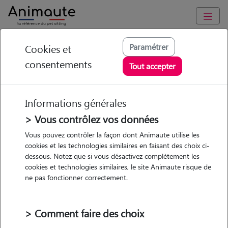
Animaute
/
Normandie
/
Eure
/
Grand Bourgtheroulde
Paramétrer
Cookies et
consentements
Loriane - Petsitter à
Tout accepter
Boissey le Châtel
Informations générales
> Vous contrôlez vos données
• 21 ans
Vous pouvez contrôler la façon dont Animaute utilise les
cookies et les technologies similaires en faisant des choix ci-
Garde
dessous. Notez que si vous désactivez complètement les
chez le Pet Sitter
cookies et technologies similaires, le site Animaute risque de
ne pas fonctionner correctement.
> Comment faire des choix
1 animal
Maison