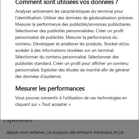
Comment sont utilisées vos données ?
Analyser activement les caractéristiques du terminal pour
l'identification. Utiliser des données de géolocalisation précises.
Motivation
Mesurer la performance des publicités/annonces publicitaires.
Sélectionner des publicités personnalisées. Créer un profil
en tant que pet-sitter, je m'engage à offrir une attention bienveillante
personnalisé de publicités. Mesurer la performance du
et dévouée à chaque animal que je prends en charge. je suis
contenu. Développer et améliorer les produits. Stocker et/ou
conscient de l'importance du respect des besoins individuels de
accéder à des informations stockées sur un terminal.
chaque animal, que ce soit pour les promenades, les jeux, la
Sélectionner du contenu personnalisé. Sélectionner des
publicités standard. Créer un profil pour afficher un contenu
nourriture ou tout simplement la présence rassurante. ma
personnalisé. Exploiter des études de marché afin de générer
responsabilité en tant que pet-sitter va au-delà de l'amour des
des données d'audience.
animaux. je suis également capable de gérer des situations d'urgence,
Mesurer les performances
de suivre des consignes précises et de garantir la sécurité et le
confort de chaque animal pendant l'absence de ses propriétaires
Vous pouvez consentir à l'utilisation de ces technologies en
cliquant sur « Tout accepter »
Expérience
depuis mon enfance, j'ai toujours été entouré d'animaux et j'ai