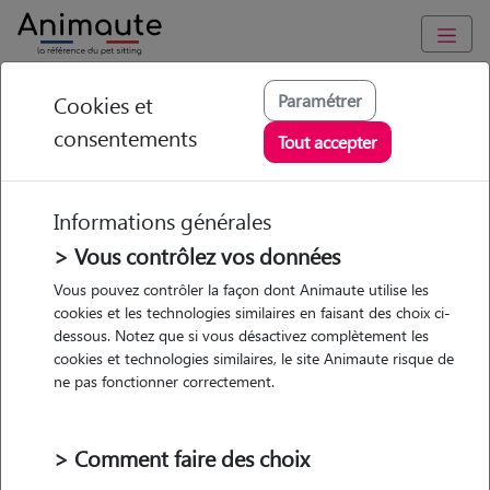
Animaute
/
Auvergne-Rhône-Alpes
/
Rhône
/
Lyon 8e
Paramétrer
Cookies et
Arrondissement
consentements
Tout accepter
Lou ann - Petsitter à
LYON 08
Informations générales
> Vous contrôlez vos données
Vous pouvez contrôler la façon dont Animaute utilise les
• 21 ans
cookies et les technologies similaires en faisant des choix ci-
dessous. Notez que si vous désactivez complètement les
cookies et technologies similaires, le site Animaute risque de
ne pas fonctionner correctement.
> Comment faire des choix
4 animaux
Appartement