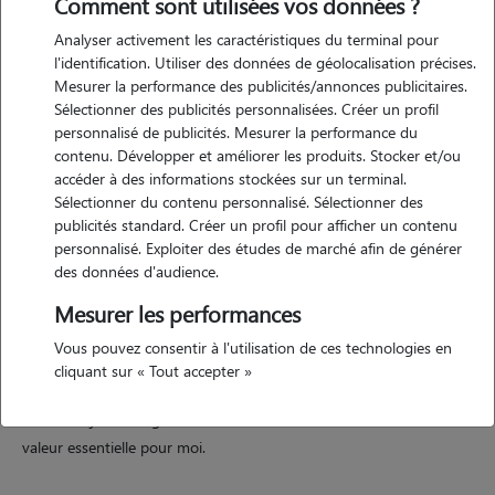
Comment sont utilisées vos données ?
Analyser activement les caractéristiques du terminal pour
Motivation
l'identification. Utiliser des données de géolocalisation précises.
Mesurer la performance des publicités/annonces publicitaires.
je suis étudiante en psychologie et je suis passionnée par les animaux
Sélectionner des publicités personnalisées. Créer un profil
et j'aimerais vraiment m'occuper des animaux pendant mon temps
personnalisé de publicités. Mesurer la performance du
libre à l'université. Être avec les animaux me fait beaucoup de bien.
contenu. Développer et améliorer les produits. Stocker et/ou
accéder à des informations stockées sur un terminal.
Sélectionner du contenu personnalisé. Sélectionner des
publicités standard. Créer un profil pour afficher un contenu
Expérience
personnalisé. Exploiter des études de marché afin de générer
des données d'audience.
je m'appelle luciana, j'ai 30 ans et je suis passionnée par les animaux.
j'ai eu des chiens toute ma vie, ce qui m'a permis d'acquérir de
Mesurer les performances
l'expérience dans les soins et le dressage de chiens. j'ai également
Vous pouvez consentir à l'utilisation de ces technologies en
travaillé pendant 8 mois en prenant soin de chats et de chiens. j'ai
cliquant sur « Tout accepter »
déjà eu une calopsitte et je possède de l'expérience dans son
entretien. je suis végétarienne et le bien-être des animaux est une
valeur essentielle pour moi.