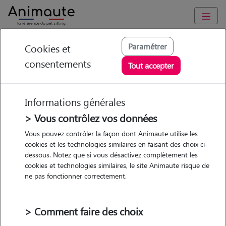
Animaute
/
Ile-de-France
/
Paris
/
Paris 6e Arrondissement
Paramétrer
Cookies et
consentements
Luciana - Petsitter à
Tout accepter
PARIS 06
Informations générales
> Vous contrôlez vos données
• 32 ans
Vous pouvez contrôler la façon dont Animaute utilise les
cookies et les technologies similaires en faisant des choix ci-
dessous. Notez que si vous désactivez complètement les
cookies et technologies similaires, le site Animaute risque de
ne pas fonctionner correctement.
Pas d'animaux
Appartement
> Comment faire des choix