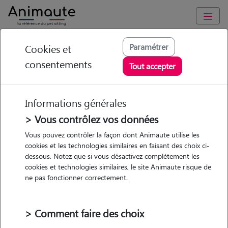
Animaute
/
Centre-Val-de-Loire
/
Loiret
/
Saran
Paramétrer
Cookies et
consentements
Lucrèce - Petsitter à
Tout accepter
SARAN
Informations générales
> Vous contrôlez vos données
• 24 ans
Vous pouvez contrôler la façon dont Animaute utilise les
cookies et les technologies similaires en faisant des choix ci-
dessous. Notez que si vous désactivez complètement les
cookies et technologies similaires, le site Animaute risque de
ne pas fonctionner correctement.
1 animal
Maison
> Comment faire des choix