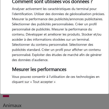
Comment sont utilisées vos données ?
Analyser activement les caractéristiques du terminal pour
Motivation
l'identification. Utiliser des données de géolocalisation précises.
Mesurer la performance des publicités/annonces publicitaires.
j'aime énormément m'occuper des animaux, je voudrais donc mettre
Sélectionner des publicités personnalisées. Créer un profil
à disposition mon expérience pour rendre service à des personnes. je
personnalisé de publicités. Mesurer la performance du
suis disponible plusieurs jours dans la semaine durant ces prochains
contenu. Développer et améliorer les produits. Stocker et/ou
mois.
accéder à des informations stockées sur un terminal.
Sélectionner du contenu personnalisé. Sélectionner des
publicités standard. Créer un profil pour afficher un contenu
personnalisé. Exploiter des études de marché afin de générer
Expérience
des données d'audience.
je suis diplômée auxiliaire vétérinaire depuis 2 ans, j'ai donc l'habitude
Mesurer les performances
de m'occuper des animaux. j'ai toujours eu des animaux chez moi que
Vous pouvez consentir à l'utilisation de ces technologies en
ça soit des chiens ou des chats. vous n'avez donc aucun souci à vous
cliquant sur « Tout accepter »
faire en me laissant en compagnie de votre animal.
Animaux