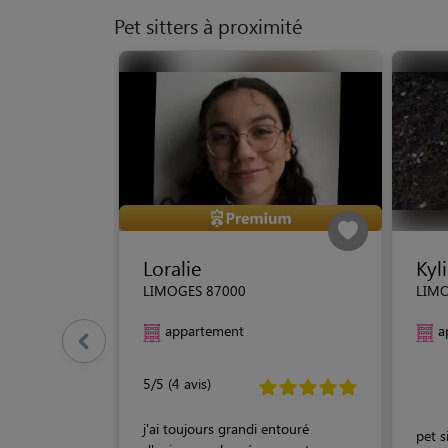
Pet sitters à proximité
Loralie
Kyl
LIMOGES 87000
LIMO
appartement
a
5/5 (4 avis)
j'ai toujours grandi entouré
pet s