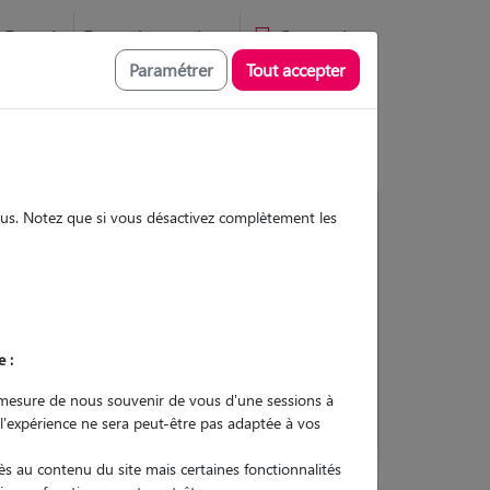
Favoris
Devenir pet sitter
Connexion
Paramétrer
Tout accepter
sous. Notez que si vous désactivez complètement les
Contacter
e :
L'envoi d'une demande est sans
engagement
mesure de nous souvenir de vous d'une sessions à
 l'expérience ne sera peut-être pas adaptée à vos
s au contenu du site mais certaines fonctionnalités