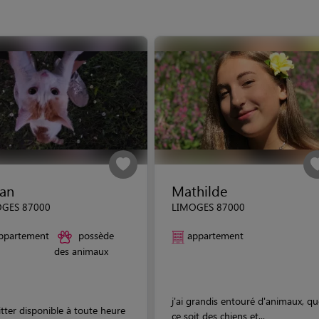
ian
Mathilde
GES 87000
LIMOGES 87000
ppartement
possède
appartement
des animaux
j'ai grandis entouré d'animaux, qu
itter disponible à toute heure
ce soit des chiens et...