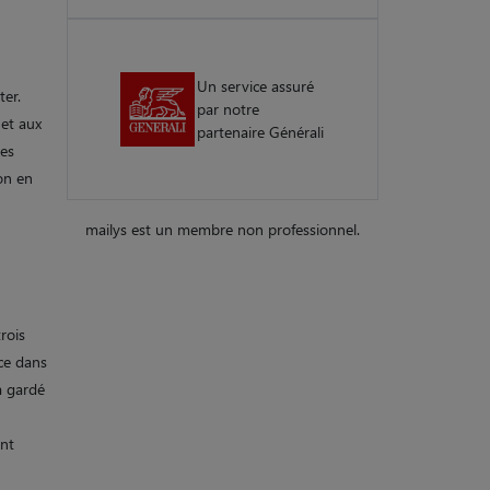
Un service assuré
ter.
par notre
 et aux
partenaire Générali
des
ion en
mailys est un membre non professionnel.
rois
nce dans
à gardé
ont