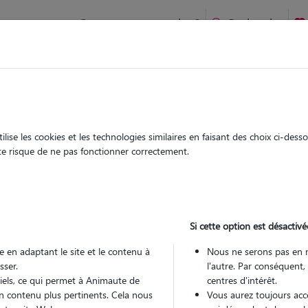
Comment ça marche ?
Recherche
te
/
Nouvelle Aquitaine
/
Haute-Vienne
/
Limoges
ise les cookies et les technologies similaires en faisant des choix ci-des
ilys
ute risque de ne pas fonctionner correctement.
 sitter à LIMOGES 87000
 ans
Si cette option est désactivé
 en adaptant le site et le contenu à
Nous ne serons pas en 
sser.
l'autre. Par conséquent,
tiels, ce qui permet à Animaute de
centres d'intérêt.
n contenu plus pertinents. Cela nous
Vous aurez toujours accè