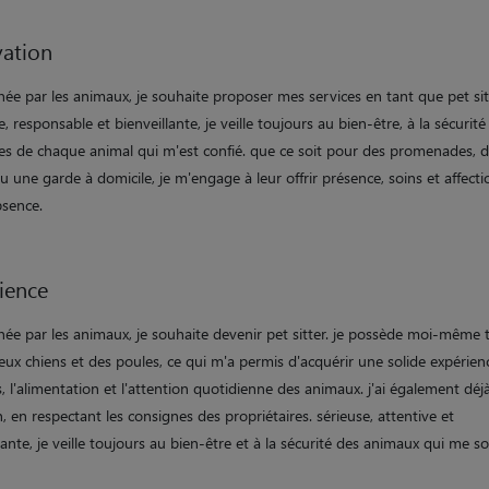
ation
ée par les animaux, je souhaite proposer mes services en tant que pet sit
e, responsable et bienveillante, je veille toujours au bien-être, à la sécurité
es de chaque animal qui m'est confié. que ce soit pour des promenades, 
ou une garde à domicile, je m'engage à leur offrir présence, soins et affect
bsence.
ience
ée par les animaux, je souhaite devenir pet sitter. je possède moi-même t
eux chiens et des poules, ce qui m'a permis d'acquérir une solide expérie
s, l'alimentation et l'attention quotidienne des animaux. j'ai également déj
, en respectant les consignes des propriétaires. sérieuse, attentive et
lante, je veille toujours au bien-être et à la sécurité des animaux qui me s