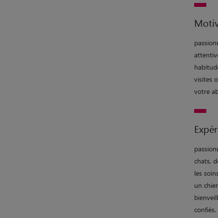
Motiv
passionn
attentiv
habitud
visites 
votre a
Expér
passionn
chats, d
les soin
un chien
bienveil
confiés.