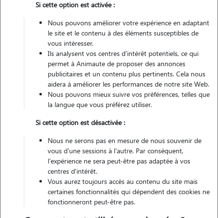
Si cette option est activée :
Pas d'animaux
Appartement
Nous pouvons améliorer votre expérience en adaptant
le site et le contenu à des éléments susceptibles de
Véhiculé
vous intéresser.
Ils analysent vos centres d'intérêt potentiels, ce qui
3
Gardes réalisées
permet à Animaute de proposer des annonces
publicitaires et un contenu plus pertinents. Cela nous
Contacter
aidera à améliorer les performances de notre site Web.
Nous pouvons mieux suivre vos préférences, telles que
L'envoi d'une demande est sans engagement
la langue que vous préférez utiliser.
Si cette option est désactivée :
Nous ne serons pas en mesure de nous souvenir de
vous d'une sessions à l'autre. Par conséquent,
l'expérience ne sera peut-être pas adaptée à vos
centres d'intérêt.
Vous aurez toujours accès au contenu du site mais
certaines fonctionnalités qui dépendent des cookies ne
fonctionneront peut-être pas.