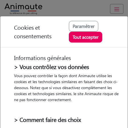
Animaute
/
Provence Alpes Côte d'Azur
/
Bouches-du-Rhône
/
Paramétrer
Cookies et
Marseille 10e Arrondissement
consentements
Tout accepter
Manon - Petsitter à
Marseille
Informations générales
> Vous contrôlez vos données
Vous pouvez contrôler la façon dont Animaute utilise les
• 30 ans
cookies et les technologies similaires en faisant des choix ci-
dessous. Notez que si vous désactivez complètement les
Garde
cookies et technologies similaires, le site Animaute risque de
chez le Pet Sitter
ne pas fonctionner correctement.
> Comment faire des choix