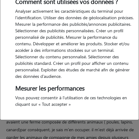
Comment sont utilisées vos données ?
Analyser activement les caractéristiques du terminal pour
l'identification. Utiliser des données de géolocalisation précises.
Mesurer la performance des publicités/annonces publicitaires.
Sélectionner des publicités personnalisées. Créer un profil
personnalisé de publicités. Mesurer la performance du
Motivation
contenu. Développer et améliorer les produits. Stocker et/ou
accéder à des informations stockées sur un terminal.
passionnée par les animaux, j'ai grandit à la campagne entourée
Sélectionner du contenu personnalisé. Sélectionner des
d'eux. je n'en n'ai pas personnellement depuis mon arrivée à marseille
publicités standard. Créer un profil pour afficher un contenu
et je souhaiterai proposer mes services de garde pour pouvoir en
personnalisé. Exploiter des études de marché afin de générer
des données d'audience.
profiter aussi
Mesurer les performances
Vous pouvez consentir à l'utilisation de ces technologies en
Expérience
cliquant sur « Tout accepter »
j'ai grandit entourée de chiens en normandie. mes grands parents
avaient une ferme composée de différents animaux ( poules, lapins,
canard)par conséquent, je sais m'en occuper. il m'est déjà arrivée de
garder les animaux de compagnie de mes amies depuis plusieurs