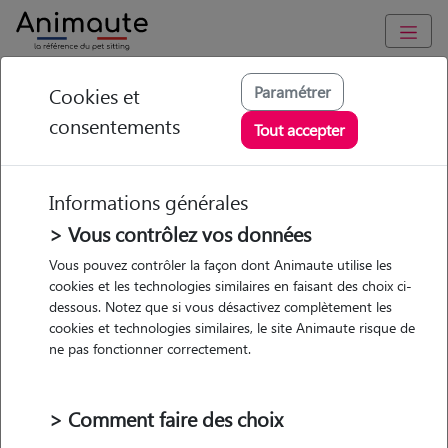
Animaute
/
Ile-de-France
/
Val-d'Oise
/
Éragny
Paramétrer
Cookies et
consentements
Marie - Petsitter à
Tout accepter
ERAGNY
Informations générales
> Vous contrôlez vos données
• 22 ans
Vous pouvez contrôler la façon dont Animaute utilise les
cookies et les technologies similaires en faisant des choix ci-
dessous. Notez que si vous désactivez complètement les
cookies et technologies similaires, le site Animaute risque de
ne pas fonctionner correctement.
2 animaux
Appartement
> Comment faire des choix