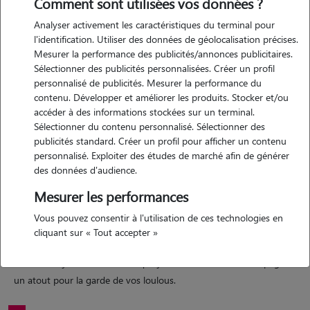
Comment sont utilisées vos données ?
Analyser activement les caractéristiques du terminal pour
Motivation
l'identification. Utiliser des données de géolocalisation précises.
Mesurer la performance des publicités/annonces publicitaires.
passionnée par les animaux depuis très jeune, je me suis toujours
Sélectionner des publicités personnalisées. Créer un profil
beaucoup renseignée à leur sujet. c'est pourquoi aujourd'hui je
personnalisé de publicités. Mesurer la performance du
propose mes services de pet sitter. j'aimerais également avoir un
contenu. Développer et améliorer les produits. Stocker et/ou
petit complément de revenus, étant apprentie.
accéder à des informations stockées sur un terminal.
Sélectionner du contenu personnalisé. Sélectionner des
publicités standard. Créer un profil pour afficher un contenu
personnalisé. Exploiter des études de marché afin de générer
Expérience
des données d'audience.
j'ai toujours eu des animaux de compagnie chez moi, et de près ou
Mesurer les performances
de loin un lien avec des animaux en général. c'est de la qu'est née ma
Vous pouvez consentir à l'utilisation de ces technologies en
passion. j'ai décidé d'en faire mon métier et je suis actuellement en
cliquant sur « Tout accepter »
alternance en clinique vétérinaire afin de devenir auxiliaire spécialisée
vétérinaire. je côtoie donc chaque jour des animaux de compagnie,
un atout pour la garde de vos loulous.