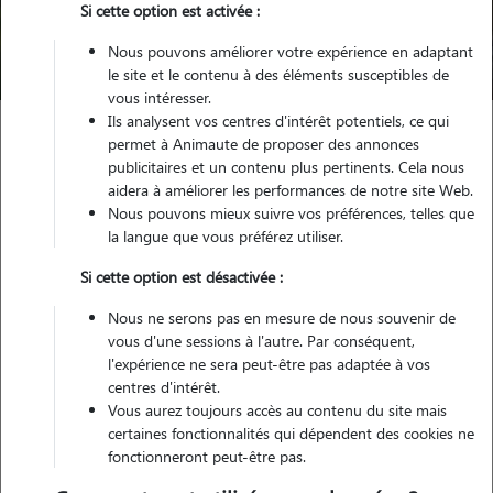
Trouver mon Pet Sitter
Si cette option est activée :
Nous pouvons améliorer votre expérience en adaptant
Compte pet sitter qui n'existe plus
le site et le contenu à des éléments susceptibles de
vous intéresser.
Ils analysent vos centres d'intérêt potentiels, ce qui
permet à Animaute de proposer des annonces
publicitaires et un contenu plus pertinents. Cela nous
aidera à améliorer les performances de notre site Web.
Nous pouvons mieux suivre vos préférences, telles que
Petsitter inactif
la langue que vous préférez utiliser.
Si cette option est désactivée :
Ce pet sitter n'existe pas/plus sur notre site. Merci de
Nous ne serons pas en mesure de nous souvenir de
renouveler votre recherche.
vous d'une sessions à l'autre. Par conséquent,
l'expérience ne sera peut-être pas adaptée à vos
centres d'intérêt.
Vous aurez toujours accès au contenu du site mais
certaines fonctionnalités qui dépendent des cookies ne
fonctionneront peut-être pas.