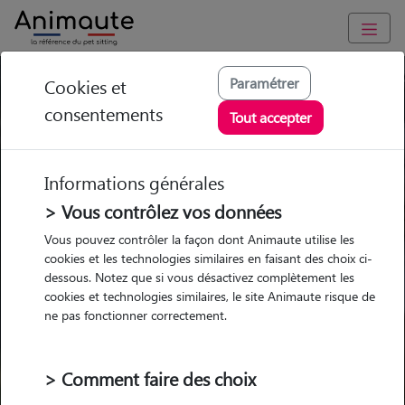
Trouvez votre gardien idéal !
Paramétrer
Cookies et
consentements
Tout accepter
Informations générales
Garde
Garde
Promenades
Promenades
chez le Pet Sitter
chez le Pet Sitter
Visites
Visites
> Vous contrôlez vos données
Vous pouvez contrôler la façon dont Animaute utilise les
Ville
cookies et les technologies similaires en faisant des choix ci-
dessous. Notez que si vous désactivez complètement les
cookies et technologies similaires, le site Animaute risque de
ne pas fonctionner correctement.
Pour quel animal ?
> Comment faire des choix