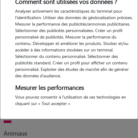
Comment sont utilisées vos données ?
Analyser activement les caractéristiques du terminal pour
Motivation
l'identification. Utiliser des données de géolocalisation précises.
Mesurer la performance des publicités/annonces publicitaires.
riche en expériences auprès des animaux de tous types je souhaite
Sélectionner des publicités personnalisées. Créer un profil
compléter mais revenu en liant ma passion avec mon travail. je suis
personnalisé de publicités. Mesurer la performance du
motivée à prendre soins de vos compagnons de vie. je suis là pour
contenu. Développer et améliorer les produits. Stocker et/ou
apporter respect et bien être aux animaux que je garde.
accéder à des informations stockées sur un terminal.
Sélectionner du contenu personnalisé. Sélectionner des
publicités standard. Créer un profil pour afficher un contenu
personnalisé. Exploiter des études de marché afin de générer
Expérience
des données d'audience.
assistante vétérinaire depuis plus 10 ans. j'ai également travaillé
Mesurer les performances
auprès d'animaux sauvage et j'ai une formation de tolletteuse
Vous pouvez consentir à l'utilisation de ces technologies en
animalière j'ai également déjà une expérience en gardiennage
cliquant sur « Tout accepter »
d'animaux
Animaux