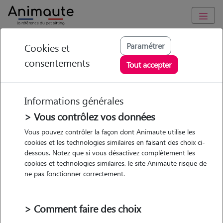
Animaute
/
Bretagne
/
Cotes-d'Armor
/
Plouha
Paramétrer
Cookies et
consentements
Marine - Petsitter à
Tout accepter
PLOUHA
Informations générales
> Vous contrôlez vos données
• 33 ans
Vous pouvez contrôler la façon dont Animaute utilise les
cookies et les technologies similaires en faisant des choix ci-
dessous. Notez que si vous désactivez complètement les
cookies et technologies similaires, le site Animaute risque de
ne pas fonctionner correctement.
5 animaux
Appartement
> Comment faire des choix