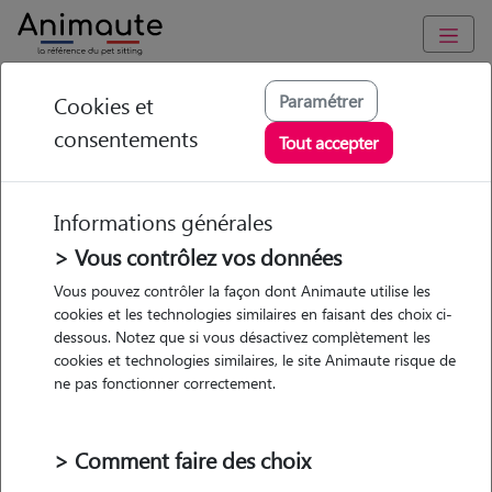
Animaute
/
Ile-de-France
/
Essonne
/
Vauhallan
Paramétrer
Cookies et
consentements
Marion - Petsitter à
Tout accepter
IGNY
Informations générales
> Vous contrôlez vos données
• 20 ans
Vous pouvez contrôler la façon dont Animaute utilise les
cookies et les technologies similaires en faisant des choix ci-
dessous. Notez que si vous désactivez complètement les
cookies et technologies similaires, le site Animaute risque de
ne pas fonctionner correctement.
2 animaux
Maison
> Comment faire des choix