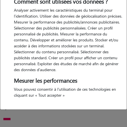
Comment sont utilisées vos données ?
Analyser activement les caractéristiques du terminal pour
Motivation
l'identification. Utiliser des données de géolocalisation précises.
Mesurer la performance des publicités/annonces publicitaires.
je m'appelle marion, j'ai 19ans et je suis étudiante en hôtellerie ! j'ai
Sélectionner des publicités personnalisées. Créer un profil
beaucoup de temps' libre et j'adore les animaux j'ai un petit chien de
personnalisé de publicités. Mesurer la performance du
12ans et eu de nombreux chats ! je suis prêtes à m'occuper de vos
contenu. Développer et améliorer les produits. Stocker et/ou
animaux avec amour ?? je suis motivé et très sérieuse si vous avez
accéder à des informations stockées sur un terminal.
Sélectionner du contenu personnalisé. Sélectionner des
besoins je vous laisse me contacter ,)
publicités standard. Créer un profil pour afficher un contenu
personnalisé. Exploiter des études de marché afin de générer
des données d'audience.
Expérience
Mesurer les performances
j'ai un chien de 12 ans, j'adore jouer avec les animaux malgres l'âge
Vous pouvez consentir à l'utilisation de ces technologies en
de mon chien qui ne nous permet pas de jouer ahah mais je
cliquant sur « Tout accepter »
promène mon chien tout les jours et je ferai de même avec le vôtre ,)
j'ai eu 5 chats dont un en ce moment de 10mois