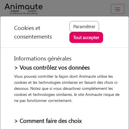
Animaute
/
Ile-de-France
/
Val-d'Oise
/
Cormeilles-en-Parisis
Paramétrer
Cookies et
consentements
Marion - Petsitter à
Tout accepter
Cormeilles en Parisis
Informations générales
> Vous contrôlez vos données
• 30 ans
Vous pouvez contrôler la façon dont Animaute utilise les
cookies et les technologies similaires en faisant des choix ci-
Promenades
dessous. Notez que si vous désactivez complètement les
cookies et technologies similaires, le site Animaute risque de
ne pas fonctionner correctement.
> Comment faire des choix
Pas d'animaux
Maison