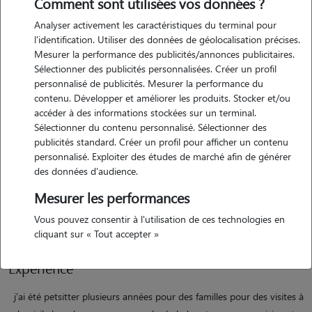
Comment sont utilisées vos données ?
Analyser activement les caractéristiques du terminal pour
l'identification. Utiliser des données de géolocalisation précises.
Motivation
Mesurer la performance des publicités/annonces publicitaires.
Sélectionner des publicités personnalisées. Créer un profil
jeune femme de 29 ans , j'ai été petsitter plusieurs années pour des
personnalisé de publicités. Mesurer la performance du
chats et chiens, j'aime être au contact des animaux et m'assurer de
contenu. Développer et améliorer les produits. Stocker et/ou
leur bien-être et de leur confort. ayant toujours vécue avec des
accéder à des informations stockées sur un terminal.
animaux, il est important pour moi d'avoir une présence animale à
Sélectionner du contenu personnalisé. Sélectionner des
publicités standard. Créer un profil pour afficher un contenu
mes côtés et de pouvoir prendre soin d'eux. par expérience, je sais
personnalisé. Exploiter des études de marché afin de générer
quelles inquiétudes on peut avoir à laisser son animal lors de
des données d'audience.
vacances ou déplacements, c'est pourquoi je serai ravie de me voir
Mesurer les performances
confier vos compagnons pour des balades en journée et soirée ou
pour que vous puissiez partir en toute sérénité.
Vous pouvez consentir à l'utilisation de ces technologies en
cliquant sur « Tout accepter »
Expérience
j'ai été petsitter plusieurs années pour des familles pour des visites à