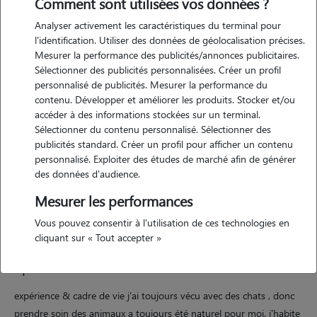
Comment sont utilisées vos données ?
Analyser activement les caractéristiques du terminal pour
l'identification. Utiliser des données de géolocalisation précises.
Mesurer la performance des publicités/annonces publicitaires.
Sélectionner des publicités personnalisées. Créer un profil
Motivation
personnalisé de publicités. Mesurer la performance du
contenu. Développer et améliorer les produits. Stocker et/ou
je comprends profondément à quel point il peut être difficile de
accéder à des informations stockées sur un terminal.
laisser son animal à quelqu'un d'autre... ce petit membre de la famille
Sélectionner du contenu personnalisé. Sélectionner des
qui fait partie de notre quotidien mérite toute l'attention, la douceur
publicités standard. Créer un profil pour afficher un contenu
et la sécurité possible, c'est pour cela que je m'engage à donner des
personnalisé. Exploiter des études de marché afin de générer
des données d'audience.
nouvelles régulières : photos , vidéos et petits messages rassurants
tout au long du séjour. vous ne serez jamais loin de votre
Mesurer les performances
compagnon, même à distance !
Vous pouvez consentir à l'utilisation de ces technologies en
cliquant sur « Tout accepter »
Expérience
expérience & cadre de vie j'ai toujours vécu avec des chats , donc
prendre soin des animaux a toujours été naturel pour moi. j'habite