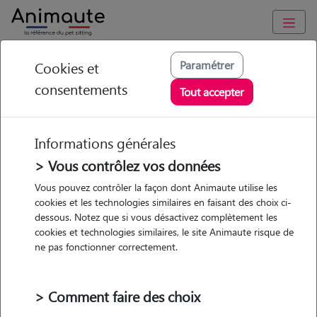
Animaute
/
Provence Alpes Côte d'Azur
/
Bouches-du-Rhône
/
Paramétrer
Cookies et
Marseille 14e Arrondissement
consentements
Tout accepter
Marwa - Petsitter à
MARSEILLE 14
Informations générales
> Vous contrôlez vos données
Vous pouvez contrôler la façon dont Animaute utilise les
• 25 ans
cookies et les technologies similaires en faisant des choix ci-
dessous. Notez que si vous désactivez complètement les
Garde
cookies et technologies similaires, le site Animaute risque de
chez le Pet Sitter
ne pas fonctionner correctement.
> Comment faire des choix