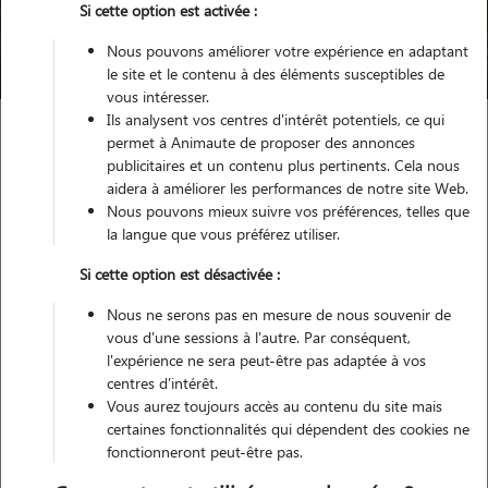
Trouver mon Pet Sitter
Si cette option est activée :
Nous pouvons améliorer votre expérience en adaptant
Compte pet sitter qui n'existe plus
le site et le contenu à des éléments susceptibles de
vous intéresser.
Ils analysent vos centres d'intérêt potentiels, ce qui
permet à Animaute de proposer des annonces
publicitaires et un contenu plus pertinents. Cela nous
aidera à améliorer les performances de notre site Web.
Nous pouvons mieux suivre vos préférences, telles que
Petsitter inactif
la langue que vous préférez utiliser.
Si cette option est désactivée :
Ce pet sitter n'existe pas/plus sur notre site. Merci de
Nous ne serons pas en mesure de nous souvenir de
renouveler votre recherche.
vous d'une sessions à l'autre. Par conséquent,
l'expérience ne sera peut-être pas adaptée à vos
centres d'intérêt.
Vous aurez toujours accès au contenu du site mais
certaines fonctionnalités qui dépendent des cookies ne
fonctionneront peut-être pas.