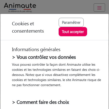
Trouvez votre gardien idéal !
Paramétrer
Cookies et
consentements
Tout accepter
Informations générales
Garde
Garde
Promenades
Promenades
chez le Pet Sitter
chez le Pet Sitter
Visites
Visites
> Vous contrôlez vos données
Vous pouvez contrôler la façon dont Animaute utilise les
Ville
cookies et les technologies similaires en faisant des choix ci-
dessous. Notez que si vous désactivez complètement les
cookies et technologies similaires, le site Animaute risque de
ne pas fonctionner correctement.
Pour quel animal ?
> Comment faire des choix