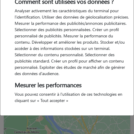
Comment sont utilisées vos données ?
Expérience
Analyser activement les caractéristiques du terminal pour
Comme dis avant, je m’occupe souvent de chiens et de furets en plus
l'identification. Utiliser des données de géolocalisation précises.
de mes chats. Je sais donc m’en occuper quotidiennement, les
Mesurer la performance des publicités/annonces publicitaires.
promener est un véritable bonheur pour moi. J’ai fais de l’équitation
Sélectionner des publicités personnalisées. Créer un profil
personnalisé de publicités. Mesurer la performance du
également, les animaux sont vraiment une passion pour moi et m’en
contenu. Développer et améliorer les produits. Stocker et/ou
occuper ne me dérange pas du tout.
accéder à des informations stockées sur un terminal.
Sélectionner du contenu personnalisé. Sélectionner des
publicités standard. Créer un profil pour afficher un contenu
personnalisé. Exploiter des études de marché afin de générer
Mélanie est un membre non professionnel.
des données d'audience.
Mesurer les performances
Vous pouvez consentir à l'utilisation de ces technologies en
Situation géographique
cliquant sur « Tout accepter »