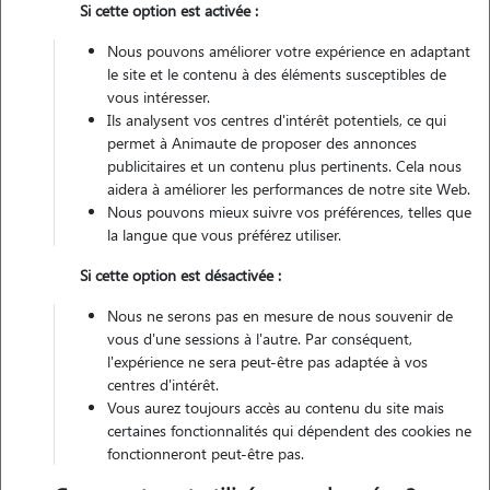
Si cette option est activée :
Non véhiculé
Nous pouvons améliorer votre expérience en adaptant
le site et le contenu à des éléments susceptibles de
Contacter
vous intéresser.
Ils analysent vos centres d'intérêt potentiels, ce qui
L'envoi d'une demande est sans engagement
permet à Animaute de proposer des annonces
publicitaires et un contenu plus pertinents. Cela nous
aidera à améliorer les performances de notre site Web.
Nous pouvons mieux suivre vos préférences, telles que
la langue que vous préférez utiliser.
Motivation
Si cette option est désactivée :
Je vis entourée d’animaux depuis toute petite, j’ai grandi à la
Nous ne serons pas en mesure de nous souvenir de
campagne dans une grande famille et beaucoup d’animaux.
vous d'une sessions à l'autre. Par conséquent,
Aujourd’hui je vis en ville, mais entourée de mes 2 chats. Je m’occupe
l'expérience ne sera peut-être pas adaptée à vos
centres d'intérêt.
régulièrement de chiens / chats / furets essentiellement mais je suis
Vous aurez toujours accès au contenu du site mais
ouverte à toute nouvelle expérience
certaines fonctionnalités qui dépendent des cookies ne
fonctionneront peut-être pas.