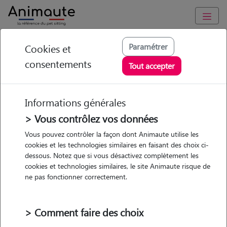
Animaute
/
Nouvelle Aquitaine
/
Gironde
/
Bordeaux
Paramétrer
Cookies et
consentements
Mélanie - Petsitter à
Tout accepter
Bordeaux
Informations générales
> Vous contrôlez vos données
• 25 ans
Vous pouvez contrôler la façon dont Animaute utilise les
cookies et les technologies similaires en faisant des choix ci-
dessous. Notez que si vous désactivez complètement les
cookies et technologies similaires, le site Animaute risque de
ne pas fonctionner correctement.
Pas d'animaux
Maison
> Comment faire des choix