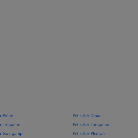
r Plérin
Pet sitter Dinan
er Trégueux
Pet sitter Langueux
ter Guingamp
Pet sitter Plédran