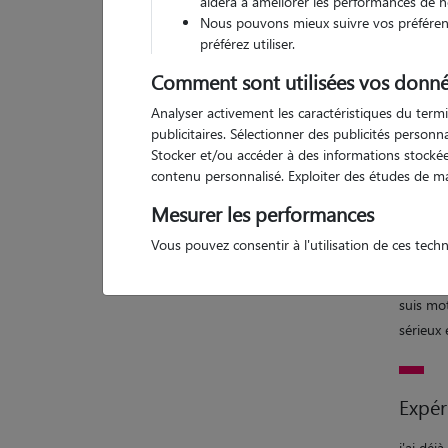
aidera à améliorer les performances de n
Nous pouvons mieux suivre vos préférenc
2 a
préférez utiliser.
Comment sont utilisées vos donné
Analyser activement les caractéristiques du termi
publicitaires. Sélectionner des publicités person
Motiv
Stocker et/ou accéder à des informations stockées
contenu personnalisé. Exploiter des études de m
j'aime m
quelqu'u
Mesurer les performances
prendra
Vous pouvez consentir à l'utilisation de ces tech
pendant 
parallè
suis mo
sérieux 
Expér
j'ai dé