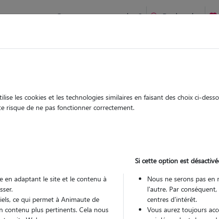
Comment ça marche ?
Recherche
te
/
Bretagne
/
Cotes-d'Armor
/
Plaintel
ise les cookies et les technologies similaires en faisant des choix ci-des
rgane
ute risque de ne pas fonctionner correctement.
 sitter à PLAINTEL 22940
 ans
Si cette option est désactivé
 en adaptant le site et le contenu à
Nous ne serons pas en 
sser.
l'autre. Par conséquent,
tiels, ce qui permet à Animaute de
centres d'intérêt.
n contenu plus pertinents. Cela nous
Vous aurez toujours accè