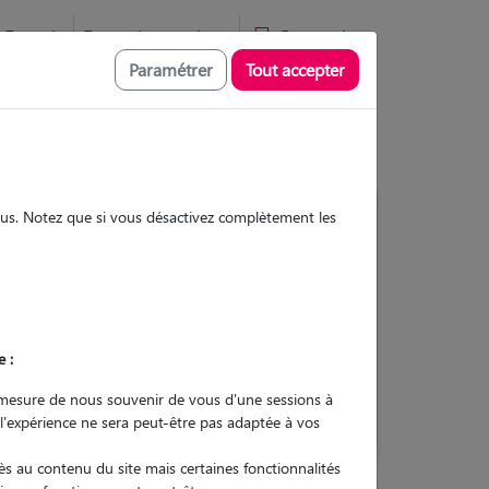
Favoris
Devenir pet sitter
Connexion
Paramétrer
Tout accepter
sous. Notez que si vous désactivez complètement les
Contacter
e :
L'envoi d'une demande est sans
engagement
mesure de nous souvenir de vous d'une sessions à
 l'expérience ne sera peut-être pas adaptée à vos
s au contenu du site mais certaines fonctionnalités