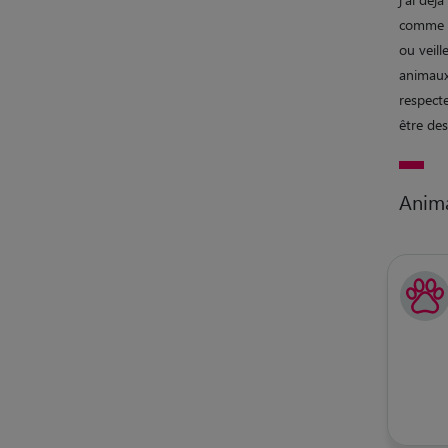
comme de
ou veill
animaux
respecte
être des
Anim