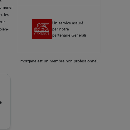
promener
ec les
our
Un service assuré
 bien-
par notre
partenaire Générali
morgane est un membre non professionnel.
e