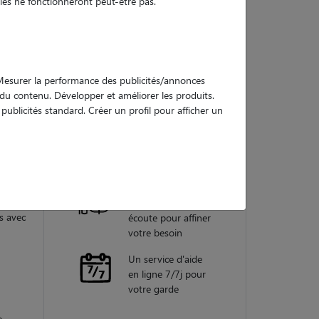
es ne fonctionneront peut-être pas.
Nos
garanties
. Mesurer la performance des publicités/annonces
e du contenu. Développer et améliorer les produits.
ublicités standard. Créer un profil pour afficher un
soin de
Une assistance
vétérinaire pour
 je
chaque garde
 bien
u en
Un conseiller
e. je
personnel à votre
s avec
écoute pour affiner
votre besoin
Un service d'aide
en ligne 7/7j pour
votre garde
,