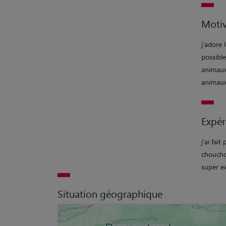
Motiv
j'adore
possibl
animaux
animaux 
Expér
j'ai fai
chouchou
super ex
Situation géographique