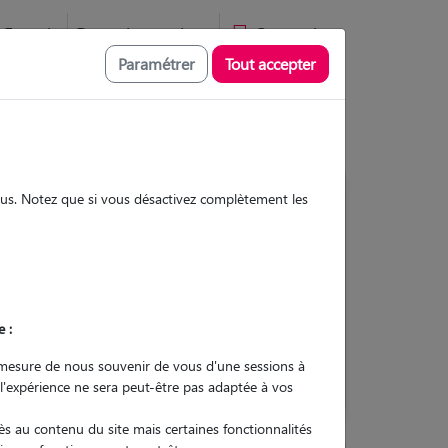
Favoris
Devenir pet sitter
Connexion
Paramétrer
Tout accepter
sous. Notez que si vous désactivez complètement les
Contacter
e :
L'envoi d'une demande est sans
engagement
mesure de nous souvenir de vous d'une sessions à
 l'expérience ne sera peut-être pas adaptée à vos
s au contenu du site mais certaines fonctionnalités