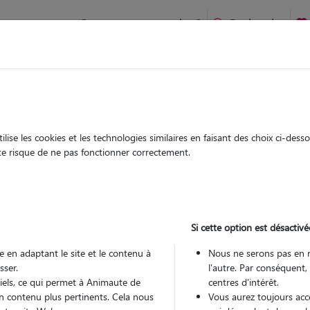
Comment ça marche ?
Recherche
te
/
Wallonie
/
Province Hainaut
/
Nice
ise les cookies et les technologies similaires en faisant des choix ci-des
thalie
ute risque de ne pas fonctionner correctement.
sitter à NICE 06000
 ans
Si cette option est désactivé
 en adaptant le site et le contenu à
Nous ne serons pas en 
sser.
l'autre. Par conséquent,
tiels, ce qui permet à Animaute de
centres d'intérêt.
n contenu plus pertinents. Cela nous
Vous aurez toujours accè