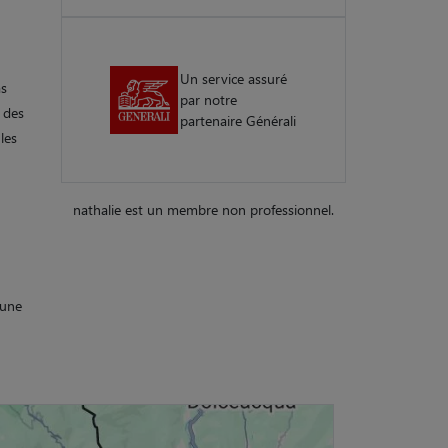
Un service assuré
as
par notre
 des
partenaire Générali
les
nathalie est un membre non professionnel.
 une