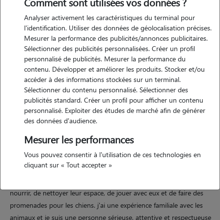
Comment sont utilisées vos données ?
Analyser activement les caractéristiques du terminal pour
l'identification. Utiliser des données de géolocalisation précises.
Mesurer la performance des publicités/annonces publicitaires.
Sélectionner des publicités personnalisées. Créer un profil
Motivation
personnalisé de publicités. Mesurer la performance du
contenu. Développer et améliorer les produits. Stocker et/ou
j'aime beaucoup les animaux et j'ai l'habitude de m'en occuper,leur
accéder à des informations stockées sur un terminal.
bien être est important pour moi et je souhaite aider les propriétaires
Sélectionner du contenu personnalisé. Sélectionner des
en prenant soin de leurs animaux avec sérieux et attention.
publicités standard. Créer un profil pour afficher un contenu
personnalisé. Exploiter des études de marché afin de générer
des données d'audience.
Expérience
Mesurer les performances
Vous pouvez consentir à l'utilisation de ces technologies en
j'ai déjà gardé des animaux au domicile des particuliers,
cliquant sur « Tout accepter »
principalement des chiens et des chats. j'ai surtout l'habitude des
chats, mais je sais aussi m'occuper des chiens. je m'occupe de les
nourrir, de nettoyer leur espace, de jouer avec eux et de faire des
promenades pour les chiens. j'ai une expérience familiale avec les
animaux et je suis une personne sérieuse, attentive et respectueuse