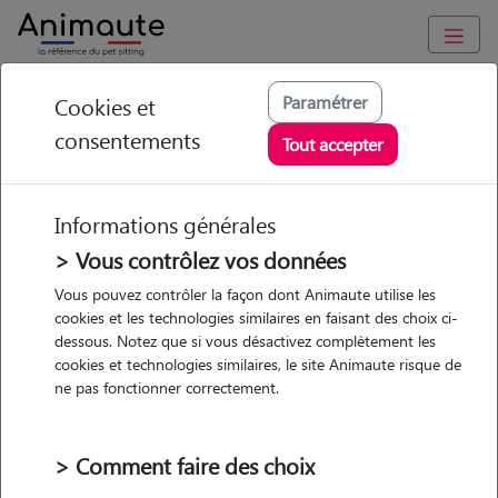
Animaute
/
Provence Alpes Côte d'Azur
/
Bouches-du-Rhône
/
Aix-
Paramétrer
Cookies et
en-Provence
consentements
Tout accepter
Nawal - Petsitter à
AIX EN PROVENCE
Informations générales
> Vous contrôlez vos données
Vous pouvez contrôler la façon dont Animaute utilise les
• 47 ans
cookies et les technologies similaires en faisant des choix ci-
dessous. Notez que si vous désactivez complètement les
Garde
cookies et technologies similaires, le site Animaute risque de
chez le Pet Sitter
ne pas fonctionner correctement.
> Comment faire des choix