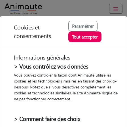
Animaute
/
Bretagne
/
Finistère
/
Brest
Paramétrer
Cookies et
consentements
Naya - Petsitter à
Tout accepter
BREST
Informations générales
> Vous contrôlez vos données
• 20 ans
Vous pouvez contrôler la façon dont Animaute utilise les
cookies et les technologies similaires en faisant des choix ci-
dessous. Notez que si vous désactivez complètement les
cookies et technologies similaires, le site Animaute risque de
ne pas fonctionner correctement.
2 animaux
Appartement
> Comment faire des choix