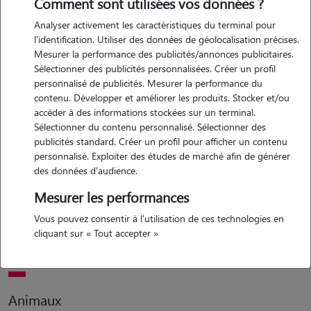
Comment sont utilisées vos données ?
Analyser activement les caractéristiques du terminal pour
Motivation
l'identification. Utiliser des données de géolocalisation précises.
Mesurer la performance des publicités/annonces publicitaires.
etant une personne qui adore les animaux, je suis plus que motivée
Sélectionner des publicités personnalisées. Créer un profil
de m'occuper de vos animaux adorés. j'aime me promener, jouer et
personnalisé de publicités. Mesurer la performance du
câliner avec les animaux, et étant étudiante c'est un moyen pour moi
contenu. Développer et améliorer les produits. Stocker et/ou
d'avoir un léger complément d'argent avec de bons horaires.
accéder à des informations stockées sur un terminal.
Sélectionner du contenu personnalisé. Sélectionner des
publicités standard. Créer un profil pour afficher un contenu
personnalisé. Exploiter des études de marché afin de générer
Expérience
des données d'audience.
j'ai toujours grandi avec des chiens, un chowchow, un cavalier king
Mesurer les performances
charles, une border collie, une épagnole breton. mais j'ai aussi
Vous pouvez consentir à l'utilisation de ces technologies en
toujours eu des chats. il m'arrive également de garder les animaux de
cliquant sur « Tout accepter »
ma famille ou de mes amies lorsqu'ils sont absents !
Animaux