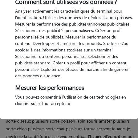
Comment sont utilisées vos données ?
Analyser activement les caractéristiques du terminal pour
l'identification. Utiliser des données de géolocalisation précises.
Mesurer la performance des publicités/annonces publicitaires.
Sélectionner des publicités personnalisées. Créer un profil
Motivation
personnalisé de publicités. Mesurer la performance du
contenu. Développer et améliorer les produits. Stocker et/ou
je souhaite garder des animaux car j'ai toujours aimer(adoré) la
accéder à des informations stockées sur un terminal.
nature et donc ce qui va avec ,les animaux sa a toujours était mes
Sélectionner du contenu personnalisé. Sélectionner des
meilleur compagnon.je considere les animaux presque au dessus de
publicités standard. Créer un profil pour afficher un contenu
la race humaine car il ne son pas pourrie de l'intérieur.
personnalisé. Exploiter des études de marché afin de générer
des données d'audience.
Mesurer les performances
Expérience
Vous pouvez consentir à l'utilisation de ces technologies en
cliquant sur « Tout accepter »
jai toujours eu des animaux de compagnie depuis ma naissance , les
mien et ceux de mon entourage famille amies des animaux de toute
sorte oiseaux plusieurs sorte poisson lapin souris àmster plusieurs
sorte chien plusieurs sorte chat plusieurs tortue serpent iguane .je
privilégie la santé (qui passe évidement par l'hygiène)l'éducation puis