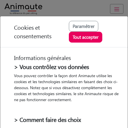
Animaute
/
Hauts-de-France
/
Somme
/
Amiens
Paramétrer
Cookies et
consentements
Nina - Petsitter à
Tout accepter
AMIENS
Informations générales
> Vous contrôlez vos données
• 20 ans
Vous pouvez contrôler la façon dont Animaute utilise les
cookies et les technologies similaires en faisant des choix ci-
Garde
dessous. Notez que si vous désactivez complètement les
chez le Pet Sitter
cookies et technologies similaires, le site Animaute risque de
ne pas fonctionner correctement.
> Comment faire des choix
1 animal
Appartement