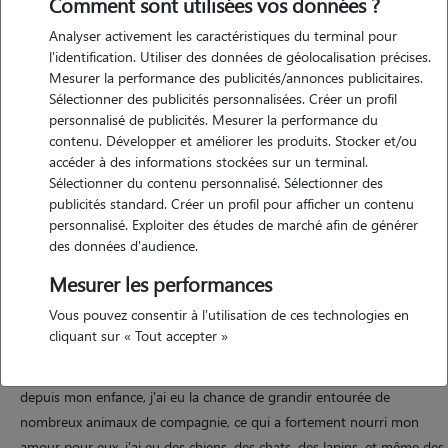
Comment sont utilisées vos données ?
Analyser activement les caractéristiques du terminal pour
l'identification. Utiliser des données de géolocalisation précises.
Mesurer la performance des publicités/annonces publicitaires.
Motivation
Sélectionner des publicités personnalisées. Créer un profil
personnalisé de publicités. Mesurer la performance du
en tant qu'étudiante, garder des animaux est une belle manière
contenu. Développer et améliorer les produits. Stocker et/ou
d'allier ma passion pour eux et ma volonté de m'occuper d'êtres
accéder à des informations stockées sur un terminal.
vivants. j'ai toujours adoré les animaux, leur compagnie est apaisante
Sélectionner du contenu personnalisé. Sélectionner des
et apporte beaucoup de joie au quotidien. cela me permet aussi de
publicités standard. Créer un profil pour afficher un contenu
personnalisé. Exploiter des études de marché afin de générer
développer un sens des responsabilités tout en partageant des
des données d'audience.
moments précieux avec eux. leur présence est une source de
motivation et de bien-être dans mon rythme de vie.
Mesurer les performances
Vous pouvez consentir à l'utilisation de ces technologies en
cliquant sur « Tout accepter »
Expérience
depuis mon enfance, j'ai eu la chance de grandir entourée de
nombreux animaux de compagnie, ce qui a fortement nourri mon
amour pour eux. j'ai eu des chiens, des chats, des lapins, et même des