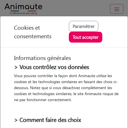
Animaute
/
Ile-de-France
/
Paris
/
Paris 10e Arrondissement
Paramétrer
Cookies et
consentements
Noémie - Petsitter à
Tout accepter
PARIS 10
Informations générales
> Vous contrôlez vos données
• 27 ans
Vous pouvez contrôler la façon dont Animaute utilise les
cookies et les technologies similaires en faisant des choix ci-
Garde
dessous. Notez que si vous désactivez complètement les
chez le Pet Sitter
cookies et technologies similaires, le site Animaute risque de
ne pas fonctionner correctement.
> Comment faire des choix
Pas d'animaux
Appartement