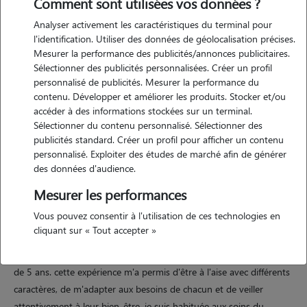
Comment sont utilisées vos données ?
Analyser activement les caractéristiques du terminal pour
l'identification. Utiliser des données de géolocalisation précises.
Mesurer la performance des publicités/annonces publicitaires.
Motivation
Sélectionner des publicités personnalisées. Créer un profil
personnalisé de publicités. Mesurer la performance du
j'ai toujours vécu avec un chat, donc m'occuper d'animaux, ça me
contenu. Développer et améliorer les produits. Stocker et/ou
parle vraiment ! j'adore leur présence, leur caractère, et créer un lien
accéder à des informations stockées sur un terminal.
avec eux. je suis habituée à prendre soin, à être attentive et
Sélectionner du contenu personnalisé. Sélectionner des
responsable au quotidien. garder des animaux, pour moi, c'est un vrai
publicités standard. Créer un profil pour afficher un contenu
personnalisé. Exploiter des études de marché afin de générer
plaisir plus qu'une contrainte. j'ai hâte de partager du temps avec
des données d'audience.
eux, de jouer, de les chouchouter et de veiller à leur bien-être ??
Mesurer les performances
Vous pouvez consentir à l'utilisation de ces technologies en
Expérience
cliquant sur « Tout accepter »
j'ai gardé des chats à mon domicile ainsi qu'en visites pendant plus
de 5 ans. cette expérience m'a permis d'être à l'aise avec différents
caractères, de m'adapter aux besoins de chacun et de veiller
attentivement à leur bien-être. je suis habituée aux soins du