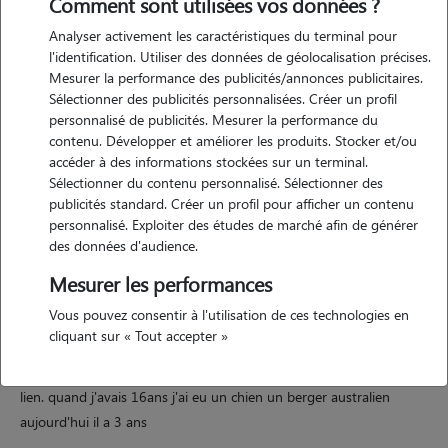
Comment sont utilisées vos données ?
Analyser activement les caractéristiques du terminal pour
l'identification. Utiliser des données de géolocalisation précises.
Mesurer la performance des publicités/annonces publicitaires.
Motivation
Sélectionner des publicités personnalisées. Créer un profil
personnalisé de publicités. Mesurer la performance du
j'ai grandi avec toutes sortes d'animaux, vivant dans un mon premier
contenu. Développer et améliorer les produits. Stocker et/ou
appartement je ne me sens pas capable de prendre un animal de
accéder à des informations stockées sur un terminal.
suite, je préfère donc être pet-sitter pour je pas perdre le contact
Sélectionner du contenu personnalisé. Sélectionner des
avec les animaux.
publicités standard. Créer un profil pour afficher un contenu
personnalisé. Exploiter des études de marché afin de générer
des données d'audience.
Expérience
Mesurer les performances
Vous pouvez consentir à l'utilisation de ces technologies en
depuis petite j'ai toujours eu un grand attachement pour tout types
cliquant sur « Tout accepter »
d'animaux les petits comme les grands, ayant vecu dans une fermes
avec plusieurs chiens, chats, lapins, oiseaux, vaches... cela a favorisé ce
lien. quand j'avais 16ans j'ai eu un chien un berger australien
aujourd'hui il a 3 ans