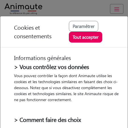
Animaute
/
Nouvelle Aquitaine
/
Haute-Vienne
/
Limoges
Paramétrer
Cookies et
consentements
Oliana - Petsitter à
Tout accepter
Limoges
Informations générales
> Vous contrôlez vos données
• 22 ans
Vous pouvez contrôler la façon dont Animaute utilise les
cookies et les technologies similaires en faisant des choix ci-
Garde
dessous. Notez que si vous désactivez complètement les
chez le Pet Sitter
cookies et technologies similaires, le site Animaute risque de
ne pas fonctionner correctement.
> Comment faire des choix
5 animaux
Maison