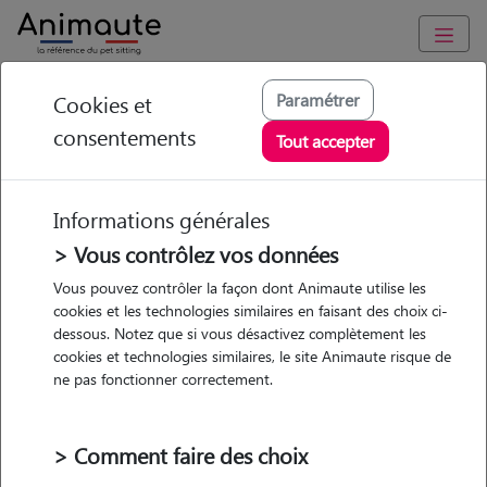
Animaute
/
Auvergne-Rhône-Alpes
/
Rhône
/
Lyon 2e
Paramétrer
Cookies et
Arrondissement
consentements
Tout accepter
Pauline - Petsitter à
Lyon
Informations générales
> Vous contrôlez vos données
Vous pouvez contrôler la façon dont Animaute utilise les
• 33 ans
cookies et les technologies similaires en faisant des choix ci-
dessous. Notez que si vous désactivez complètement les
Garde
cookies et technologies similaires, le site Animaute risque de
chez le Pet Sitter
ne pas fonctionner correctement.
> Comment faire des choix