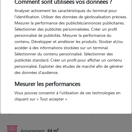
Comment sont utilisées vos données ?
moi et je serai ravie de le faire.
Analyser activement les caractéristiques du terminal pour
l'identification. Utiliser des données de géolocalisation précises.
Mesurer la performance des publicités/annonces publicitaires.
Expérience
Sélectionner des publicités personnalisées. Créer un profil
personnalisé de publicités. Mesurer la performance du
J'ai toujours eu la chance d'être entourée de chiens depuis que je suis
contenu. Développer et améliorer les produits. Stocker et/ou
petite. Entretenant un excellent lien avec tous les animaux et
accéder à des informations stockées sur un terminal.
Sélectionner du contenu personnalisé. Sélectionner des
soucieuse de leur bien être je saurai donc leur tenir compagnie et
publicités standard. Créer un profil pour afficher un contenu
m'occuper d'eux. Je serais ravie de profiter du pleine air avec votre
personnalisé. Exploiter des études de marché afin de générer
compagnon lors de balades diverses, de jouer avec eux et leur
des données d'audience.
donner tout plein de câlins.
Mesurer les performances
Vous pouvez consentir à l'utilisation de ces technologies en
Logement
cliquant sur « Tout accepter »
Appartement situé dans une résidence avec un petit parc privatif.
Appartement
64 m²