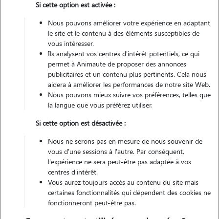
Si cette option est activée :
Pas d'animaux
Appartement
Nous pouvons améliorer votre expérience en adaptant
le site et le contenu à des éléments susceptibles de
Non véhiculé
vous intéresser.
Ils analysent vos centres d'intérêt potentiels, ce qui
permet à Animaute de proposer des annonces
Contacter
publicitaires et un contenu plus pertinents. Cela nous
aidera à améliorer les performances de notre site Web.
L'envoi d'une demande est sans engagement
Nous pouvons mieux suivre vos préférences, telles que
la langue que vous préférez utiliser.
Si cette option est désactivée :
Nous ne serons pas en mesure de nous souvenir de
Motivation
vous d'une sessions à l'autre. Par conséquent,
l'expérience ne sera peut-être pas adaptée à vos
Bonjour,
centres d'intérêt.
Je suis une grande fan de chien. J'ai aujourd'hui beaucoup de temps
Vous aurez toujours accès au contenu du site mais
libre pour donner de l'amour à vos petites bêtes à poils quand vous
certaines fonctionnalités qui dépendent des cookies ne
fonctionneront peut-être pas.
avez besoin de les faire garder. Balade, moment de jeu à l'extérieur ou
moment câlin à l'intérieur, je suis disposée à garder votre chien chez