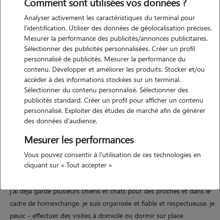
Comment sont utilisées vos données ?
Analyser activement les caractéristiques du terminal pour
l'identification. Utiliser des données de géolocalisation précises.
Motivation
Mesurer la performance des publicités/annonces publicitaires.
Sélectionner des publicités personnalisées. Créer un profil
personnalisé de publicités. Mesurer la performance du
je propose des gardes d'animaux avec sérieux et bienveillance. j'ai eu
contenu. Développer et améliorer les produits. Stocker et/ou
des chiens et connais donc bien la responsabilité que représente le
accéder à des informations stockées sur un terminal.
fait de confier son animal pendant les vacances, de manière sereine.
Sélectionner du contenu personnalisé. Sélectionner des
c'est un acte de confiance important et je le prends avec sérieux. je
publicités standard. Créer un profil pour afficher un contenu
suis attentive au rythme de chaque animal : promenades, jeux,
personnalisé. Exploiter des études de marché afin de générer
présence calme, respect des habitudes alimentaires et des consignes
des données d'audience.
données. j'aime créer un environnement rassurant et stable pour eux.
Mesurer les performances
Vous pouvez consentir à l'utilisation de ces technologies en
cliquant sur « Tout accepter »
Expérience
j'ai déjà gardé plusieurs chiens et chats pour des proches et dans le
cadre de homexchange. je suis organisée et fiable et respectueuse. je
peux: - effectuer des visites à domicile ou dormir sur place