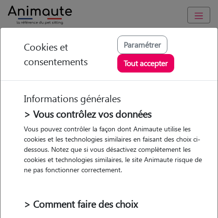
Animaute
/
Auvergne-Rhône-Alpes
/
Rhône
/
Villefranche-sur-Saône
Paramétrer
Cookies et
consentements
Rachel - Petsitter à
Tout accepter
VILLEFRANCHE SUR
SAONE
Informations générales
> Vous contrôlez vos données
Vous pouvez contrôler la façon dont Animaute utilise les
cookies et les technologies similaires en faisant des choix ci-
• 50 ans
dessous. Notez que si vous désactivez complètement les
cookies et technologies similaires, le site Animaute risque de
ne pas fonctionner correctement.
> Comment faire des choix
Pas d'animaux
Appartement