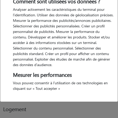
Comment sont utilisées vos données ?
environnement rassurant et affectueux. les animaux font partie
Analyser activement les caractéristiques du terminal pour
intégrante de ma vie, et c'est avec beaucoup de plaisir et d'attention
l'identification. Utiliser des données de géolocalisation précises.
que je m'en occupe.
Mesurer la performance des publicités/annonces publicitaires.
Sélectionner des publicités personnalisées. Créer un profil
personnalisé de publicités. Mesurer la performance du
contenu. Développer et améliorer les produits. Stocker et/ou
Expérience
accéder à des informations stockées sur un terminal.
Sélectionner du contenu personnalisé. Sélectionner des
j'ai l'habitude de m'occuper régulièrement du jack russell de ma
publicités standard. Créer un profil pour afficher un contenu
soeur, ainsi que des chats et oiseaux de ma famille lorsqu'ils partent
personnalisé. Exploiter des études de marché afin de générer
en déplacement. c'est toujours un plaisir pour moi de prendre soin
des données d'audience.
d'eux, de les nourrir, de jouer avec eux et de leur apporter de la
Mesurer les performances
compagnie. je suis disponible pour me rendre à votre domicile et
m'assurer que vos compagnons sont heureux et bien entourés
Vous pouvez consentir à l'utilisation de ces technologies en
cliquant sur « Tout accepter »
pendant votre absence
Logement