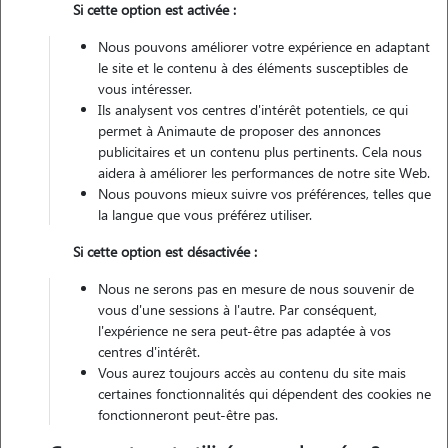
Si cette option est activée :
Pas d'animaux
Appartement
Nous pouvons améliorer votre expérience en adaptant
le site et le contenu à des éléments susceptibles de
Véhiculé
vous intéresser.
Ils analysent vos centres d'intérêt potentiels, ce qui
permet à Animaute de proposer des annonces
Contacter
publicitaires et un contenu plus pertinents. Cela nous
aidera à améliorer les performances de notre site Web.
L'envoi d'une demande est sans engagement
Nous pouvons mieux suivre vos préférences, telles que
la langue que vous préférez utiliser.
Si cette option est désactivée :
Nous ne serons pas en mesure de nous souvenir de
Motivation
vous d'une sessions à l'autre. Par conséquent,
l'expérience ne sera peut-être pas adaptée à vos
amoureuse des animaux depuis toujours, je suis l'heureuse
centres d'intérêt.
propriétaire d'un maine coon, une race que j'affectionne
Vous aurez toujours accès au contenu du site mais
particulièrement pour son caractère doux et sa grande sensibilité.
certaines fonctionnalités qui dépendent des cookies ne
fonctionneront peut-être pas.
vivre avec lui au quotidien m'a appris à reconnaître les besoins
spécifiques des chats, à respecter leur rythme, et à créer un