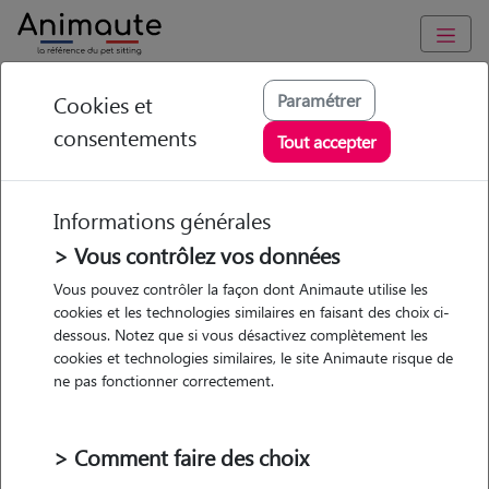
Animaute
/
Provence Alpes Côte d'Azur
/
Bouches-du-Rhône
/
Paramétrer
Cookies et
Marseille 13e Arrondissement
consentements
Tout accepter
Sonia - Petsitter à
MARSEILLE
Informations générales
> Vous contrôlez vos données
Vous pouvez contrôler la façon dont Animaute utilise les
• 26 ans
cookies et les technologies similaires en faisant des choix ci-
dessous. Notez que si vous désactivez complètement les
Garde
cookies et technologies similaires, le site Animaute risque de
chez le Pet Sitter
ne pas fonctionner correctement.
> Comment faire des choix