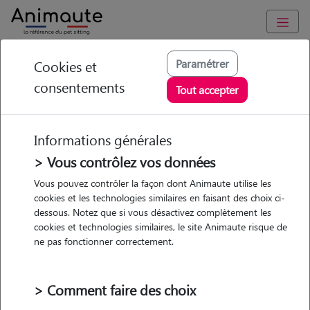
Animaute
/
Bretagne
/
Morbihan
/
Muzillac
Paramétrer
Cookies et
consentements
Sonia - Petsitter à
Tout accepter
NOYAL MUZILLAC
Informations générales
> Vous contrôlez vos données
• 40 ans
Vous pouvez contrôler la façon dont Animaute utilise les
cookies et les technologies similaires en faisant des choix ci-
dessous. Notez que si vous désactivez complètement les
cookies et technologies similaires, le site Animaute risque de
ne pas fonctionner correctement.
5 animaux
Appartement
> Comment faire des choix