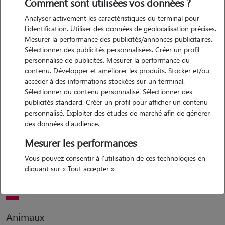
Comment sont utilisées vos données ?
Analyser activement les caractéristiques du terminal pour
Motivation
l'identification. Utiliser des données de géolocalisation précises.
Mesurer la performance des publicités/annonces publicitaires.
j'aime toujours rencontrer de nouveaux animaux et leurs humains, et
Sélectionner des publicités personnalisées. Créer un profil
je sais que ce n'est jamais évident de devoir s'absenter en laissant
personnalisé de publicités. Mesurer la performance du
son/ses compagnons à la maison. c'est pour ça que je m'occuperais
contenu. Développer et améliorer les produits. Stocker et/ou
de vos animaux comme si c'étaient les miens !
accéder à des informations stockées sur un terminal.
Sélectionner du contenu personnalisé. Sélectionner des
publicités standard. Créer un profil pour afficher un contenu
personnalisé. Exploiter des études de marché afin de générer
Expérience
des données d'audience.
j'ai toujours eu des chats, j'en ai actuellement 4, j'ai une petite
Mesurer les performances
chienne et une jument de bientôt 13 ans. mes premiers chats de ma
Vous pouvez consentir à l'utilisation de ces technologies en
vie d'adulte ont vécu jusqu'à 14 et 18 ans. je n'ai aucun problème à
cliquant sur « Tout accepter »
manipuler les animaux nécessitant des soins si besoin.
Animaux