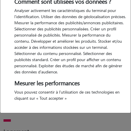
Comment sont utilisées vos données ?
Analyser activement les caractéristiques du terminal pour
l'identification. Utiliser des données de géolocalisation précises.
Mesurer la performance des publicités/annonces publicitaires.
Sélectionner des publicités personnalisées. Créer un profil
Motivation
personnalisé de publicités. Mesurer la performance du
contenu. Développer et améliorer les produits. Stocker et/ou
j'ai souvent vécu avec des chats et des chiens mais des voyages
accéder à des informations stockées sur un terminal.
professionnels réguliers m'empêchent d'en avoir un à long terme.
Sélectionner du contenu personnalisé. Sélectionner des
j'aimerais tout de même accueillir un chat ponctuellement pour
publicités standard. Créer un profil pour afficher un contenu
personnalisé. Exploiter des études de marché afin de générer
retrouver ce plaisir de cohabitation.
des données d'audience.
Mesurer les performances
Expérience
Vous pouvez consentir à l'utilisation de ces technologies en
cliquant sur « Tout accepter »
j'ai vécu pendant 20 ans avec des chiens et des chats, j'ai l'habitude
d'en prendre soin.