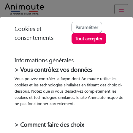
Animaute
/
Wallonie
/
Province Hainaut
/
Vallauris
Paramétrer
Cookies et
consentements
Thomas - Petsitter à
Tout accepter
VALLAURIS
Informations générales
> Vous contrôlez vos données
• 53 ans
Vous pouvez contrôler la façon dont Animaute utilise les
cookies et les technologies similaires en faisant des choix ci-
Garde
Promenades
dessous. Notez que si vous désactivez complètement les
chez le Pet Sitter
cookies et technologies similaires, le site Animaute risque de
ne pas fonctionner correctement.
> Comment faire des choix
Pas d'animaux
Appartement