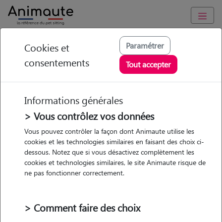
Animaute
/
Auvergne-Rhône-Alpes
/
Rhône
/
Lyon 2e
Paramétrer
Cookies et
Arrondissement
consentements
Tout accepter
Xintian - Petsitter à
LYON 02
Informations générales
> Vous contrôlez vos données
Vous pouvez contrôler la façon dont Animaute utilise les
• 35 ans
cookies et les technologies similaires en faisant des choix ci-
dessous. Notez que si vous désactivez complètement les
cookies et technologies similaires, le site Animaute risque de
ne pas fonctionner correctement.
> Comment faire des choix
Pas d'animaux
Maison