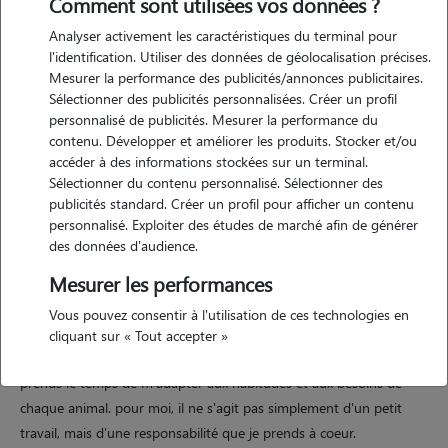
Comment sont utilisées vos données ?
Analyser activement les caractéristiques du terminal pour
l'identification. Utiliser des données de géolocalisation précises.
Mesurer la performance des publicités/annonces publicitaires.
Motivation
Sélectionner des publicités personnalisées. Créer un profil
personnalisé de publicités. Mesurer la performance du
disponible de mars à septembre (près de six mois), je souhaite
contenu. Développer et améliorer les produits. Stocker et/ou
profiter de cette période pour gagner un revenu tout en faisant une
accéder à des informations stockées sur un terminal.
activité qui me plaît vraiment. j'aime beaucoup passer du temps avec
Sélectionner du contenu personnalisé. Sélectionner des
publicités standard. Créer un profil pour afficher un contenu
les animaux, en particulier les chiens, car ils apportent de la joie et
personnalisé. Exploiter des études de marché afin de générer
une présence très apaisante au quotidien. proposer des services de
des données d'audience.
promenade me permet non seulement de financer une partie de mes
Mesurer les performances
dépenses, mais aussi de rester active et de passer du temps à
l'extérieur. je considère également que la promenade est un moment
Vous pouvez consentir à l'utilisation de ces technologies en
important pour le bien-être des chiens, et je m'engage à m'en
cliquant sur « Tout accepter »
occuper avec sérieux et attention. je suis ponctuelle, fiable et je
prends le temps de m'adapter aux habitudes et aux besoins de
chaque animal. pour moi, il ne s'agit pas simplement d'un petit
travail, mais d'une responsabilité que je prends à coeur.