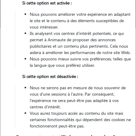
Trouver mon Pet Sitter
Si cette option est activée :
Nous pouvons améliorer votre expérience en adaptant
Compte pet sitter qui n'existe plus
le site et le contenu à des éléments susceptibles de
vous intéresser.
Ils analysent vos centres d'intérêt potentiels, ce qui
permet à Animaute de proposer des annonces
publicitaires et un contenu plus pertinents. Cela nous
aidera à améliorer les performances de notre site Web.
Nous pouvons mieux suivre vos préférences, telles que
Petsitter inactif
la langue que vous préférez utiliser.
Si cette option est désactivée :
Ce pet sitter n'existe pas/plus sur notre site. Merci de
Nous ne serons pas en mesure de nous souvenir de
renouveler votre recherche.
vous d'une sessions à l'autre. Par conséquent,
l'expérience ne sera peut-être pas adaptée à vos
centres d'intérêt.
Vous aurez toujours accès au contenu du site mais
certaines fonctionnalités qui dépendent des cookies ne
fonctionneront peut-être pas.