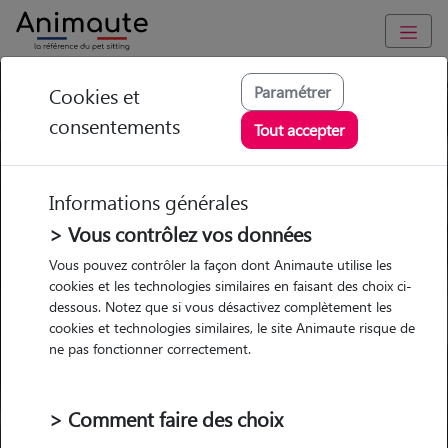
Trouvez votre gardien idéal !
Paramétrer
Cookies et
consentements
Tout accepter
Informations générales
Garde
Garde
Promenades
Promenades
chez le Pet Sitter
chez le Pet Sitter
Visites
Visites
> Vous contrôlez vos données
Vous pouvez contrôler la façon dont Animaute utilise les
Ville
cookies et les technologies similaires en faisant des choix ci-
dessous. Notez que si vous désactivez complètement les
cookies et technologies similaires, le site Animaute risque de
ne pas fonctionner correctement.
Pour quel animal ?
> Comment faire des choix