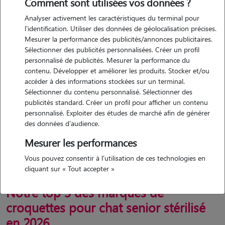
Comment sont utilisées vos données ?
le considère comme senior à partir de 7 ou 8 ans environ. Pour
accompagner cette nouvelle étape de la vie, il faut ainsi veiller à
Analyser activement les caractéristiques du terminal pour
l'identification. Utiliser des données de géolocalisation précises.
adapter l’
alimentation de son chat
afin de subvenir à ses besoins et
Mesurer la performance des publicités/annonces publicitaires.
limiter une éventuelle prise de poids. Pour vous aider à trouver les
Sélectionner des publicités personnalisées. Créer un profil
meilleures croquettes pour chat senior et stérilisé en 2026, vous
personnalisé de publicités. Mesurer la performance du
pouvez compter sur notre sélection et comparatif des meilleures
contenu. Développer et améliorer les produits. Stocker et/ou
marques et références : des recettes équilibrées, riches en protéines
accéder à des informations stockées sur un terminal.
animales, sans colorants ou additifs artificiels.
Sélectionner du contenu personnalisé. Sélectionner des
publicités standard. Créer un profil pour afficher un contenu
Retrouvez dans cet article notre top 3 des marques ainsi qu’un
personnalisé. Exploiter des études de marché afin de générer
tableau comparatif de 3 références de ces marques, mais aussi tous
des données d'audience.
nos conseils pour bien choisir les meilleures croquettes pour votre
Mesurer les performances
chat senior et stérilisé !
Vous pouvez consentir à l'utilisation de ces technologies en
cliquant sur « Tout accepter »
Notre top 3 des marques de
croquettes pour chat senior stérilisé
en 2026