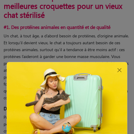
meilleures croquettes pour un vieux
chat stérilisé
#1. Des protéines animales en quantité et de qualité
Un chat, à tout âge, a d’abord besoin de protéines, d’origine animale.
Et lorsqu’il devient vieux, le chat a toujours autant besoin de ces
protéines animales, surtout qu’il a tendance à être moins actif : ces
protéines l’aideront à garder une bonne masse musculaire. Vous
pouvez privilégier les croquettes contenant de la viande fraîche, mais
attention : celle-ci contient beaucoup d’eau, donc la quantité de
protéines restant est assez faible. Les protéines déshydratées (sous
formes de farines) ne sont pas forcément synonymes de mauvaise
qualité : quasiment toutes les croquettes, même haut de gamme, en
contiennent.
Déterminer la qualité des protéines des croquettes
Pour
choisir les meilleures croquettes pour chat senior stérilisé
, vous
pouvez
vous appuyer sur le RPP (rapport protido-phosphorique)
,
créé par le Dr Sébastien Lefebvre. Il permet d’
évaluer facilement la