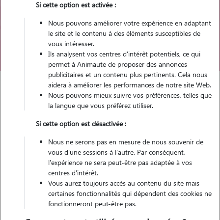
Si cette option est activée :
Pour quel animal ?
Nous pouvons améliorer votre expérience en adaptant
le site et le contenu à des éléments susceptibles de
vous intéresser.
Trouver mon Pet Sitter
Ils analysent vos centres d'intérêt potentiels, ce qui
permet à Animaute de proposer des annonces
publicitaires et un contenu plus pertinents. Cela nous
aidera à améliorer les performances de notre site Web.
Nous pouvons mieux suivre vos préférences, telles que
Garde d'animaux
Meilleure croquette pour chat senior stérilisé
la langue que vous préférez utiliser.
Si cette option est désactivée :
Catégories de cette page
Alimentation Chat
Nous ne serons pas en mesure de nous souvenir de
Article publié le 28/11/2024 et mis à jour le 21/07/2026
vous d'une sessions à l'autre. Par conséquent,
l'expérience ne sera peut-être pas adaptée à vos
Les meilleures croquettes pour
centres d'intérêt.
Vous aurez toujours accès au contenu du site mais
chat senior stérilisé en 2026
certaines fonctionnalités qui dépendent des cookies ne
fonctionneront peut-être pas.
Un
chat qui vieillit voit ses besoins nutritionnels évoluer
. D’ailleurs, on