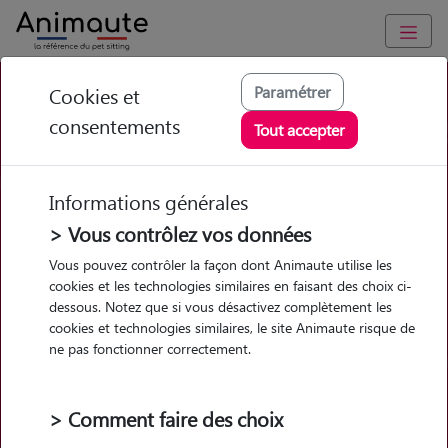
Meilleure croquette chat
Paramétrer
Cookies et
consentements
senior stérilisé en 2026 : que
Tout accepter
choisir ?
Informations générales
> Vous contrôlez vos données
Vous pouvez contrôler la façon dont Animaute utilise les
cookies et les technologies similaires en faisant des choix ci-
Garde
Garde
Promenades
Promenades
dessous. Notez que si vous désactivez complètement les
chez le Pet Sitter
chez le Pet Sitter
Visites
Visites
cookies et technologies similaires, le site Animaute risque de
ne pas fonctionner correctement.
Ville
> Comment faire des choix