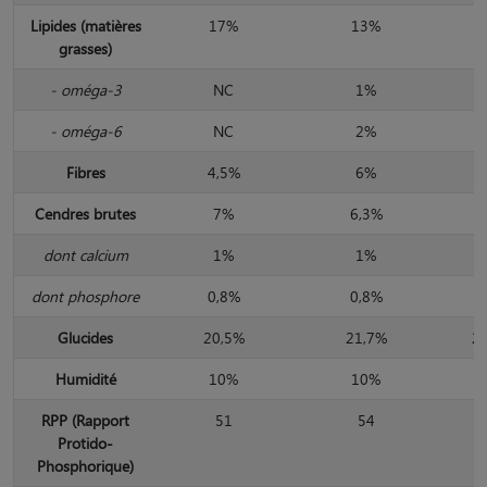
Lipides (matières
17%
13%
grasses)
- oméga-3
NC
1%
0
- oméga-6
NC
2%
2
Fibres
4,5%
6%
7
Cendres brutes
7%
6,3%
7
dont calcium
1%
1%
1
dont phosphore
0,8%
0,8%
0
Glucides
20,5%
21,7%
2
Humidité
10%
10%
5
RPP (Rapport
51
54
4
Protido-
Phosphorique)