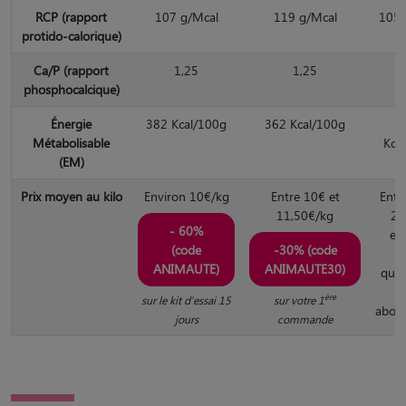
RCP (rapport
107 g/Mcal
119 g/Mcal
105 
protido-calorique)
Ca/P (rapport
1,25
1,25
1
phosphocalcique)
Énergie
382 Kcal/100g
362 Kcal/100g
Métabolisable
Kca
(EM)
Prix moyen au kilo
Environ 10€/kg
Entre 10€ et
Entr
11,50€/kg
20
- 60%
en
(code
-30% (code
s
ANIMAUTE)
ANIMAUTE30)
quan
ère
sur le kit d'essai 15
sur votre 1
abon
jours
commande