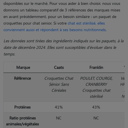
disponibles sur le marché. Pour vous aider à bien choisir, nous vous
donnons un tableau comparatif de 3 références des marques mises
en avant précédemment, pour un besoin similaire : un paquet de
croquettes pour chat senior. Si votre
chat est stérilisé, elles
conviennent aussi et répondent à ses besoins nutritionnels
.
Les données sont tirées des ingrédients indiqués sur les paquets, à la
date de décembre 2024. Elles sont susceptibles d’évoluer dans le
temps.
Marque
Caats
Franklin
Vi
Référence
Croquettes Chat
POULET, COURGE,
Vete
Sénior Sans
CRANBERRY
HPM
Céréales
Croquettes chat
Se
stérilisé
Neu
Protéines
41%
43%
Ratio protéines
NC
NC
8
animales/végétales