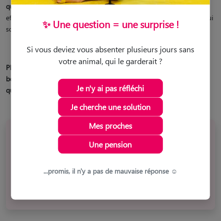
qualité des protéines
dans les croquettes pour chiens et chats. En
effet, les parties nobles de la viande ont un RPP supérieur à celles qui
✨ Une question = une surprise !
sont moins qualitatives.
RPP = % protéines / % phosphore
Si vous deviez vous absenter plusieurs jours sans
votre animal, qui le garderait ?
Plus le RPP est élevé, plus cela suggère que les protéines sont de
bonne qualité. Il est admis qu’un RPP > 35 traduit une excellente
Je n'y ai pas réfléchi
qualité de protéines, très digestes pour le chat.
Je cherche une solution
Mes proches
Attention cependant
Une pension
Ce RPP ne garantit pas à 100% que la protéine animale est
excellente, car les légumineuses, qui ont un taux élevé en
...promis, il n'y a pas de mauvaise réponse ☺️
protéines (végétales) et un faible taux de phosphore, peuvent
« fausser » le résultat.