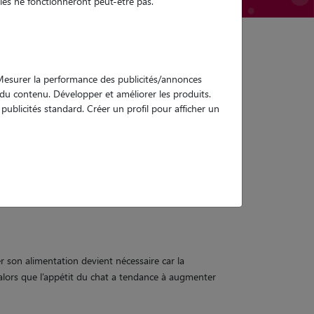
es ne fonctionneront peut-être pas.
. Mesurer la performance des publicités/annonces
e du contenu. Développer et améliorer les produits.
ublicités standard. Créer un profil pour afficher un
rilisé en 2026
r son alimentation devient nécessaire car la
alors que l’appétit du chat a tendance à augmenter