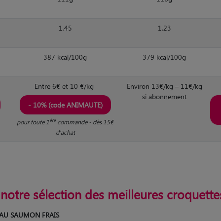
1,45
1,23
387 kcal/100g
379 kcal/100g
Entre 6€ et 10 €/kg
Environ 13€/kg – 11€/kg
si abonnement
- 10% (code ANIMAUTE)
ère
pour toute 1
commande - dès 15€
d'achat
otre sélection des meilleures croquettes
s - AU SAUMON FRAIS