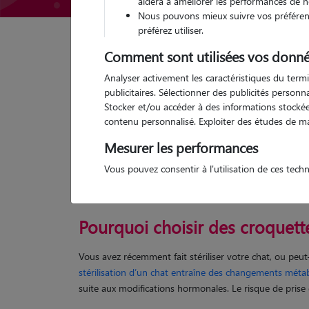
aidera à améliorer les performances de n
Nous pouvons mieux suivre vos préférenc
préférez utiliser.
Comment sont utilisées vos donné
Garde d'animaux
Meilleure croquette pour chat stér
Analyser activement les caractéristiques du termi
publicitaires. Sélectionner des publicités person
Catégories de cette page
Alimentation Chat
Stocker et/ou accéder à des informations stockées
Article publié le 17/03/2025 et mis à jour le 21/07/2026
contenu personnalisé. Exploiter des études de m
Mesurer les performances
Les meilleure
Vous pouvez consentir à l'utilisation de ces tech
Pourquoi choisir des croquettes
Vous avez récemment fait stériliser votre chat, ou peut
stérilisation d’un chat entraîne des changements méta
suite aux modifications hormonales. Le risque de prise d