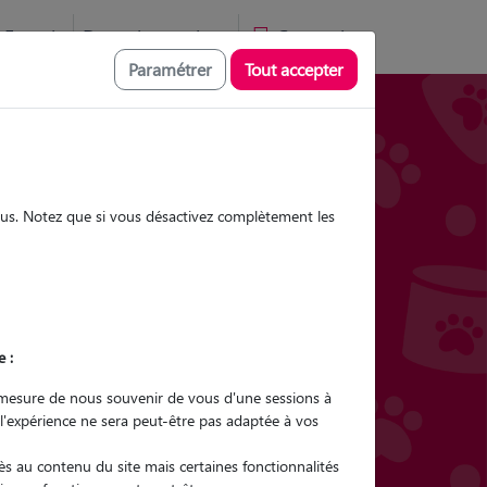
Favoris
Devenir pet sitter
Connexion
Paramétrer
Tout accepter
Promenades
Promenades
Visites
Visites
sous. Notez que si vous désactivez complètement les
Ville
e :
r quel animal ?
mesure de nous souvenir de vous d'une sessions à
 l'expérience ne sera peut-être pas adaptée à vos
er mon Pet Sitter
s au contenu du site mais certaines fonctionnalités