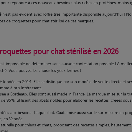
pour répondre à ces nouveaux besoins : plus riches en protéines, moins gr
é
n'est pas évident avec l’offre très importante disponible aujourd’hui !
es de croquettes pour chat stérilisé de ces marques.
oquettes pour chat stérilisé en 2026
 est impossible de déterminer sans aucune contestation possible LA mei
ché. Vous pouvez les choisir les yeux fermés !
é fondée en 2014. Elle se distingue par son modèle de vente directe et ses 
mme à prix intéressant.
ée à Bordeaux. Elles sont aussi made in France. La marque mise sur la tra
de 95%, utilisent des abats nobles pour élaborer les recettes, créées sous
ptées aux besoins chaque chat. Caats mise aussi sur le sur-mesure en pr
e, en Vendée.
naturelle pour chiens et chats, proposant des recettes simples, hautement d
imal.